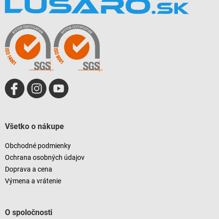
n
i
p
i
e
ä
e
p
t
r
i
v
e
k
y
v
ý
p
i
s
u
Všetko o nákupe
Obchodné podmienky
Ochrana osobných údajov
Doprava a cena
Výmena a vrátenie
O spoločnosti