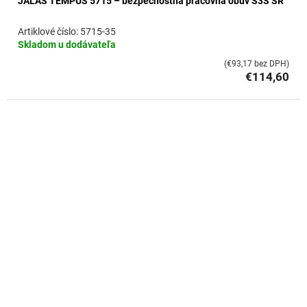
JALAS TEMPUS 5715 – bezpečnostná pracovná obuv S3S SR
5715-35
Skladom u dodávateľa
(€93,17 bez DPH)
€114,60