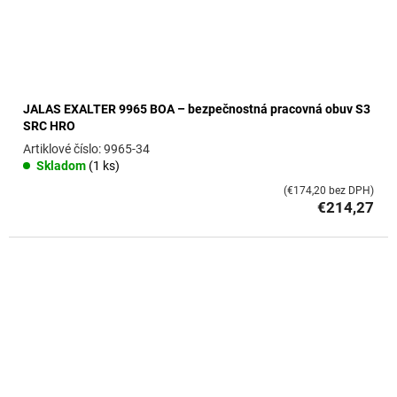
k
t
o
v
JALAS EXALTER 9965 BOA – bezpečnostná pracovná obuv S3
SRC HRO
9965-34
Skladom
(1 ks)
(€174,20 bez DPH)
€214,27