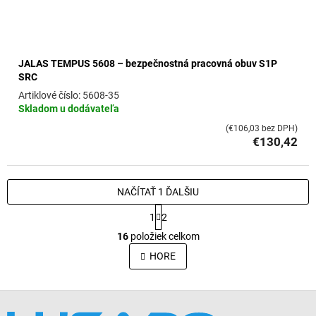
JALAS TEMPUS 5608 – bezpečnostná pracovná obuv S1P
SRC
5608-35
Skladom u dodávateľa
(€106,03 bez DPH)
€130,42
NAČÍTAŤ 1 ĎALŠIU
S
1
2
t
O
r
16
položiek celkom
v
á
l
HORE
n
á
k
o
d
v
Z
a
a
c
á