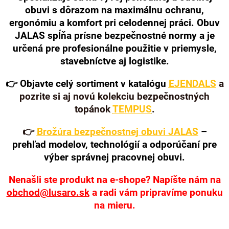
obuvi s dôrazom na maximálnu ochranu,
ergonómiu a komfort pri celodennej práci. Obuv
JALAS spĺňa prísne bezpečnostné normy a je
určená pre profesionálne použitie v priemysle,
stavebníctve aj logistike.
👉
Objavte celý sortiment v katalógu
EJENDALS
a
pozrite si aj novú kolekciu bezpečnostných
topánok
TEMPUS
.
👉
Brožúra bezpečnostnej obuvi JALAS
–
prehľad modelov, technológií a odporúčaní pre
výber správnej pracovnej obuvi.
Nenašli ste produkt na e-shope? Napíšte nám na
obchod@lusaro.sk
a radi vám pripravíme ponuku
na mieru.