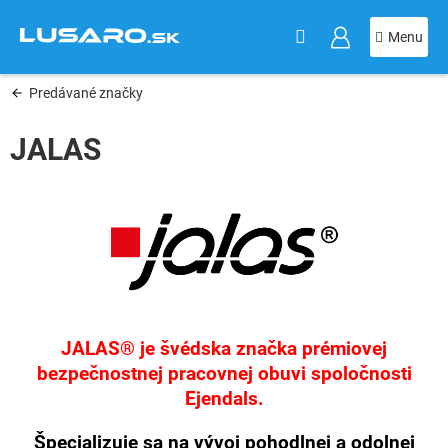
KOŠÍK
Prejsť
na
obsah
Predávané značky
JALAS
JALAS® je švédska značka prémiovej
bezpečnostnej pracovnej obuvi spoločnosti
Ejendals.
Špecializuje sa na vývoj pohodlnej a odolnej