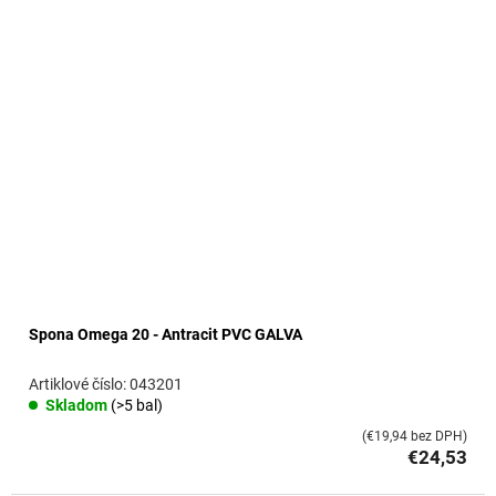
o
v
Spona Omega 20 - Antracit PVC GALVA
043201
Skladom
(>5 bal)
(€19,94 bez DPH)
€24,53