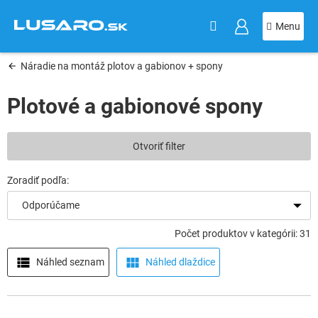
KOŠÍK
Prejsť
na
obsah
Náradie na montáž plotov a gabionov + spony
Plotové a gabionové spony
V
Otvoriť filter
ý
p
i
s
Odporúčame
p
r
Počet produktov v kategórii: 31
o
d
Náhled seznam
Náhled dlaždice
u
k
t