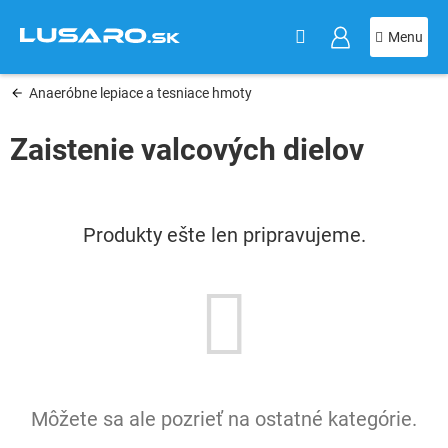
KOŠÍK
Prejsť
na
obsah
Anaeróbne lepiace a tesniace hmoty
Zaistenie valcových dielov
Produkty ešte len pripravujeme.
Môžete sa ale pozrieť na ostatné kategórie.