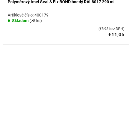
Polymérový tmel Seal & Fix BOND hnedý RAL8017 290 ml
400179
Skladom
(>5 ks)
(€8,98 bez DPH)
€11,05