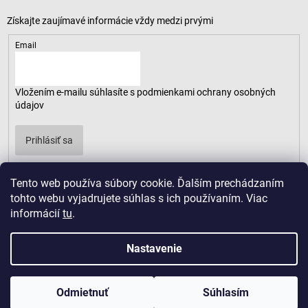
Email
Vložením e-mailu súhlasíte s
podmienkami ochrany osobných
údajov
Prihlásiť sa
Tento web používa súbory cookie. Ďalším prechádzaním
tohto webu vyjadrujete súhlas s ich používaním. Viac
informácií
tu
.
Nastavenie
Odmietnuť
Súhlasím
Copyright 2026
LUSARO
. Všetky práva vyhradené.
Vytvoril Shoptet
|
D2solutions
|
ShopCode