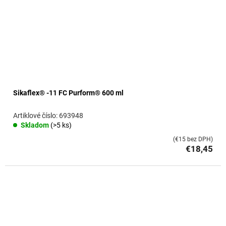
Sikaflex® -11 FC Purform® 600 ml
693948
Skladom
(>5 ks)
(€15 bez DPH)
€18,45