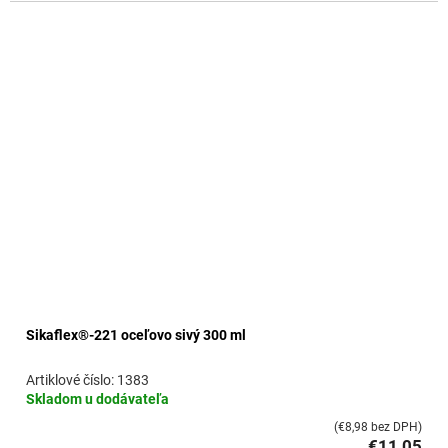
k
t
o
v
Sikaflex®-221 oceľovo sivý 300 ml
1383
Skladom u dodávateľa
(€8,98 bez DPH)
€11,05