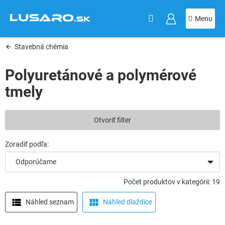
KOŠÍK
Prejsť
na
obsah
Stavebná chémia
Polyuretánové a polymérové
tmely
V
Otvoriť filter
ý
p
i
s
Odporúčame
p
r
Počet produktov v kategórii: 19
o
d
Náhled seznam
Náhled dlaždice
u