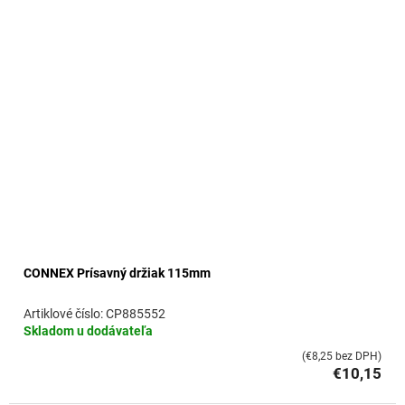
o
v
CONNEX Prísavný držiak 115mm
CP885552
Skladom u dodávateľa
(€8,25 bez DPH)
€10,15