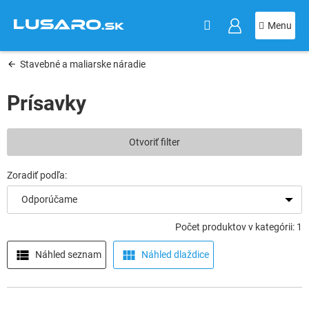
KOŠÍK
Prejsť
na
obsah
Stavebné a maliarske náradie
Prísavky
V
Otvoriť filter
ý
p
i
s
Odporúčame
p
r
Počet produktov v kategórii: 1
o
d
Náhled seznam
Náhled dlaždice
u
k
t