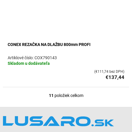
CONEX REZAČKA NA DLAŽBU 800mm PROFI
COX790143
Skladom u dodávateľa
(€111,74 bez DPH)
€137,44
11
položiek celkom
O
v
l
Z
á
á
d
p
a
ä
c