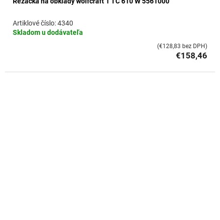
Rezačka na obklady wolfcraft 1 TC 610 W 5561000
4340
Skladom u dodávateľa
(€128,83 bez DPH)
€158,46