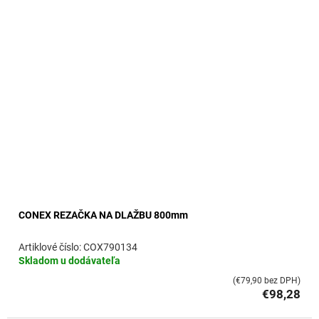
o
v
CONEX REZAČKA NA DLAŽBU 800mm
COX790134
Skladom u dodávateľa
(€79,90 bez DPH)
€98,28