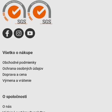
t
i
i
e
e
p
r
v
k
y
v
ý
p
i
Všetko o nákupe
s
u
Obchodné podmienky
Ochrana osobných údajov
Doprava a cena
Výmena a vrátenie
O spoločnosti
O nás