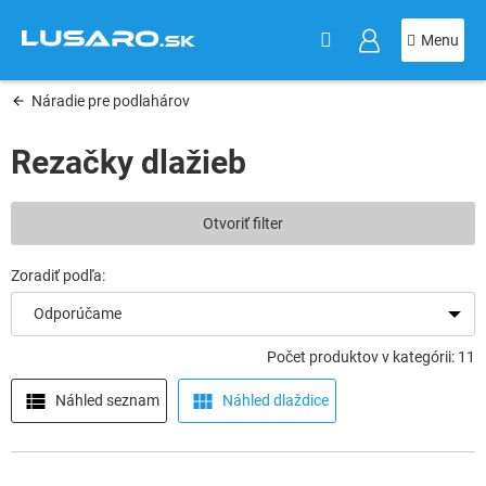
KOŠÍK
Prejsť
na
obsah
Náradie pre podlahárov
Rezačky dlažieb
V
Otvoriť filter
ý
p
i
s
Odporúčame
p
r
Počet produktov v kategórii: 11
o
d
Náhled seznam
Náhled dlaždice
u
k
t