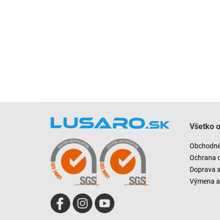
Z
á
Všetko 
p
ä
Obchodné
t
Ochrana 
i
Doprava 
e
Výmena a 