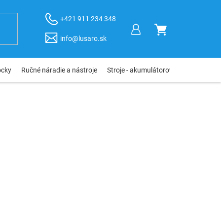
+421 911 234 348
NÁKUPNÝ
info@lusaro.sk
KOŠÍK
ôcky
Ručné náradie a nástroje
Stroje - akumulátorové, elektro, pneu