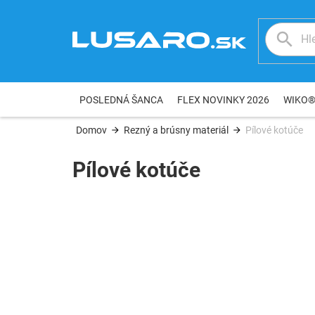
Prejsť
na
obsah
POSLEDNÁ ŠANCA
FLEX NOVINKY 2026
WIKO
Domov
Rezný a brúsny materiál
Pílové kotúče
Pílové kotúče