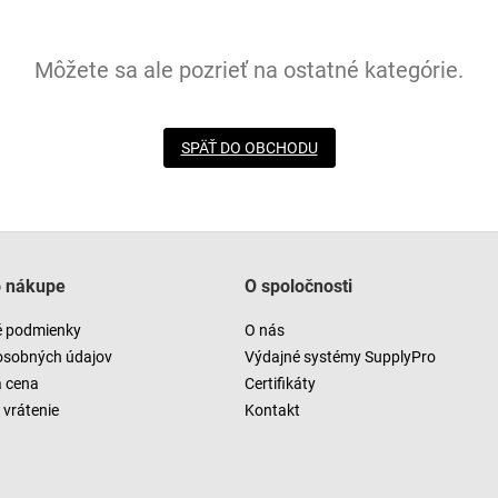
Môžete sa ale pozrieť na ostatné kategórie.
SPÄŤ DO OBCHODU
o nákupe
O spoločnosti
 podmienky
O nás
osobných údajov
Výdajné systémy SupplyPro
a cena
Certifikáty
vrátenie
Kontakt