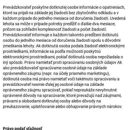
Prevádzkovateľ poskytne dotknutej osobe informácie o opatreniach,
ktoré sa prijali na základe jej žiadosti bez zbytočného odkladu a v
každom prípade do jedného mesiaca od doručenia žiadosti. Uvedená
lehota sa môže v prípade potreby predĺžiť o ďalšie dva mesiace,
pričom sa zohľadní komplexnosť žiadosti a počet žiadostí.
Prevádzkovateľ informuje o každom takomto predĺžení dotknutú
osobu do jedného mesiaca od doručenia žiadosti spolu s dôvodmi
zmeškania lehoty. Ak dotknutá osoba podala žiadosť elektronickými
prostriedkami, informácie sa podľa možnosti poskytnú
elektronickými prostriedkami, pokiaľ dotknutá osoba nepožiadala o
iný spôsob. Právo namietať proti spracúvaniu osobných údajov Ak
ako prevádzkovateľ spracúvame osobné údaje na základe
oprávneného záujmu (napr. na účely priameho marketingu),
dotknutá osoba má právo namietať voči takémuto spracúvaniu a
prevádzkovateľ nesmie ďalej jej osobné údaje na základe
oprávneného záujmu spracúvať, pokiaľ nepreukáže nevyhnutné
oprávnené dôvody na spracúvanie, ktoré prevažujú nad záujmami,
právami a slobodami dotknutej osoby alebo dôvody na
preukazovanie, uplatňovanie alebo obhajovanie právnych nárokov.
Právo podať sťažnosť