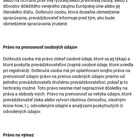
alebo na ochranu práv inej fyzickej alebo právnickej osoby, alebo z
dôvodov dôležitého verejného záujmu Európskej únie alebo jej
členského štátu. Dotknutú osobu, ktorá dosiahla obmedzenie
spracúvania, prevádzkovateľ informuje pred tým, ako bude
obmedzenie spracúvania zrušené.
Právo na prenosnosť osobných údajov
Dotknutá osoba má právo získať osobné údaje, ktoré sa jej týkajú a
ktoré poskytla prevádzkovateľovi (najmä osobné údaje, ktoré uviedla
pri registrácii). Dotknutá osoba má pri uplatňovaní svojho práva na
prenosnosť údajov právo na prenos osobných údajov priamo od
jedného prevádzkovateľa druhému prevádzkovateľovi, pokiaľ je to
technicky možné. Toto právo nesmie mať nepriaznivé dôsledky na
práva a slobody iných. Právo na prenosnosť sa netýka údajov, ktoré
prevádzkovateľ získa alebo vytvorí vlastnou činnosťou, vlastným
know-how, t.j. odvodenými údajmi a analýzami poskytnutých či
odvodených údajov.
Právo na výmaz