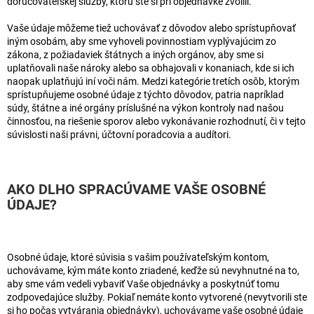
doručovateľskej služby, ktorú ste si pri objednávke zvolili.
Vaše údaje môžeme tiež uchovávať z dôvodov alebo sprístupňovať
iným osobám, aby sme vyhoveli povinnostiam vyplývajúcim zo
zákona, z požiadaviek štátnych a iných orgánov, aby sme si
uplatňovali naše nároky alebo sa obhajovali v konaniach, kde si ich
naopak uplatňujú iní voči nám. Medzi kategórie tretích osôb, ktorým
sprístupňujeme osobné údaje z týchto dôvodov, patria napríklad
súdy, štátne a iné orgány príslušné na výkon kontroly nad našou
činnosťou, na riešenie sporov alebo vykonávanie rozhodnutí, či v tejto
súvislosti naši právni, účtovní poradcovia a audítori.
AKO DLHO SPRACÚVAME VAŠE OSOBNÉ
ÚDAJE?
Osobné údaje, ktoré súvisia s vašim používateľským kontom,
uchovávame, kým máte konto zriadené, keďže sú nevyhnutné na to,
aby sme vám vedeli vybaviť Vaše objednávky a poskytnúť tomu
zodpovedajúce služby. Pokiaľ nemáte konto vytvorené (nevytvorili ste
si ho počas vytvárania objednávky), uchovávame vaše osobné údaje