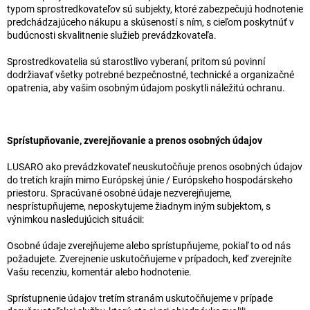
typom sprostredkovateľov sú subjekty, ktoré zabezpečujú hodnotenie
predchádzajúceho nákupu a skúseností s ním, s cieľom poskytnúť v
budúcnosti skvalitnenie služieb prevádzkovateľa.
Sprostredkovatelia sú starostlivo vyberaní, pritom sú povinní
dodržiavať všetky potrebné bezpečnostné, technické a organizačné
opatrenia, aby vašim osobným údajom poskytli náležitú ochranu.
Sprístupňovanie, zverejňovanie a prenos osobných údajov
LUSARO ako prevádzkovateľ neuskutočňuje prenos osobných údajov
do tretích krajín mimo Európskej únie / Európskeho hospodárskeho
priestoru. Spracúvané osobné údaje nezverejňujeme,
nesprístupňujeme, neposkytujeme žiadnym iným subjektom, s
výnimkou nasledujúcich situácii:
Osobné údaje zverejňujeme alebo sprístupňujeme, pokiaľ to od nás
požadujete. Zverejnenie uskutočňujeme v prípadoch, keď zverejníte
Vašu recenziu, komentár alebo hodnotenie.
Sprístupnenie údajov tretím stranám uskutočňujeme v prípade