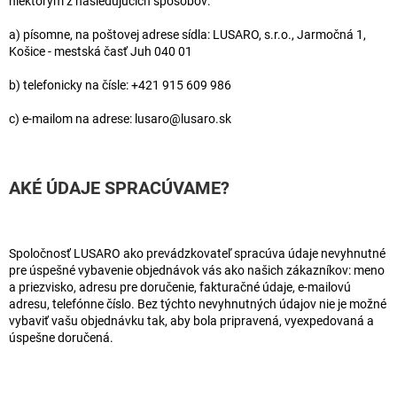
niektorým z nasledujúcich spôsobov:
a) písomne, na poštovej adrese sídla: LUSARO, s.r.o., Jarmočná 1,
Košice - mestská časť Juh 040 01
b) telefonicky na čísle: +421 915 609 986
c) e-mailom na adrese: lusaro@lusaro.sk
AKÉ ÚDAJE SPRACÚVAME?
Spoločnosť LUSARO ako prevádzkovateľ spracúva údaje nevyhnutné
pre úspešné vybavenie objednávok vás ako našich zákazníkov: meno
a priezvisko, adresu pre doručenie, fakturačné údaje, e-mailovú
adresu, telefónne číslo. Bez týchto nevyhnutných údajov nie je možné
vybaviť vašu objednávku tak, aby bola pripravená, vyexpedovaná a
úspešne doručená.