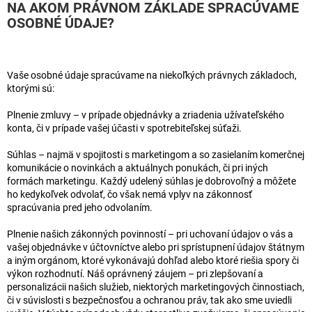
NA AKOM PRÁVNOM ZÁKLADE SPRACÚVAME
OSOBNÉ ÚDAJE?
Vaše osobné údaje spracúvame na niekoľkých právnych základoch,
ktorými sú:
Plnenie zmluvy – v prípade objednávky a zriadenia užívateľského
konta, či v prípade vašej účasti v spotrebiteľskej súťaži.
Súhlas – najmä v spojitosti s marketingom a so zasielaním komerčnej
komunikácie o novinkách a aktuálnych ponukách, či pri iných
formách marketingu. Každý udelený súhlas je dobrovoľný a môžete
ho kedykoľvek odvolať, čo však nemá vplyv na zákonnosť
spracúvania pred jeho odvolaním.
Plnenie našich zákonných povinností – pri uchovaní údajov o vás a
vašej objednávke v účtovníctve alebo pri sprístupnení údajov štátnym
a iným orgánom, ktoré vykonávajú dohľad alebo ktoré riešia spory či
výkon rozhodnutí. Náš oprávnený záujem – pri zlepšovaní a
personalizácii našich služieb, niektorých marketingových činnostiach,
či v súvislosti s bezpečnosťou a ochranou práv, tak ako sme uviedli