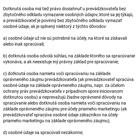
Dotknutá osoba má tiež právo dosiahnuť u prevádzkovateľa bez
zbytočného odkladu vymazanie osobných údajov, ktoré sa jej týkajú,
a prevádzkovateľ je povinný bez zbytočného odkladu vymazať
osobné údaje, ak je splnený niektorý z týchto dôvodov:
a) osobné údaje už nie sú potrebné na účely, na ktoré sa získavali
alebo inak spracúvali;
b) dotknutá osoba odvolá súhlas, na základe ktorého sa spracúvanie
vykonáva, a ak neexistuje iný právny základ pre spracúvanie;
c) dotknutá osoba namieta voči spracúvaniu na základe
oprávneného záujmu prevádzkovateľa (ak prevádzkovateľ spracúva
osobné údaje na základe oprávneného záujmu, napr. za účelom
ochrany práv prevádzkovateľa v prípadnom spore iniciovanom
dotknutou osobu) a neprevažujú žiadne oprávnené dôvody na
spracúvanie alebo dotknutá osoba namieta voči spracúvaniu na
základe oprávneného záujmu pre účely priameho marketingu (ak
prevádzkovateľ spracúva osobné údaje zákazníkov na účely
priameho marketingu na základe oprávneného záujmu);
d) osobné údaje sa spracúvali nezákonne;