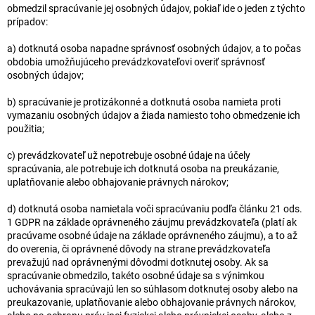
obmedzil spracúvanie jej osobných údajov, pokiaľ ide o jeden z týchto
prípadov:
a) dotknutá osoba napadne správnosť osobných údajov, a to počas
obdobia umožňujúceho prevádzkovateľovi overiť správnosť
osobných údajov;
b) spracúvanie je protizákonné a dotknutá osoba namieta proti
vymazaniu osobných údajov a žiada namiesto toho obmedzenie ich
použitia;
c) prevádzkovateľ už nepotrebuje osobné údaje na účely
spracúvania, ale potrebuje ich dotknutá osoba na preukázanie,
uplatňovanie alebo obhajovanie právnych nárokov;
d) dotknutá osoba namietala voči spracúvaniu podľa článku 21 ods.
1 GDPR na základe oprávneného záujmu prevádzkovateľa (platí ak
pracúvame osobné údaje na základe oprávneného záujmu), a to až
do overenia, či oprávnené dôvody na strane prevádzkovateľa
prevažujú nad oprávnenými dôvodmi dotknutej osoby. Ak sa
spracúvanie obmedzilo, takéto osobné údaje sa s výnimkou
uchovávania spracúvajú len so súhlasom dotknutej osoby alebo na
preukazovanie, uplatňovanie alebo obhajovanie právnych nárokov,