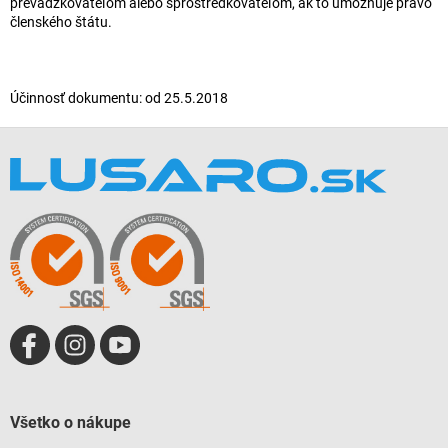
prevádzkovateľom alebo sprostredkovateľom, ak to umožňuje právo
členského štátu.
Účinnosť dokumentu: od 25.5.2018
Z
á
p
ä
t
i
e
Všetko o nákupe