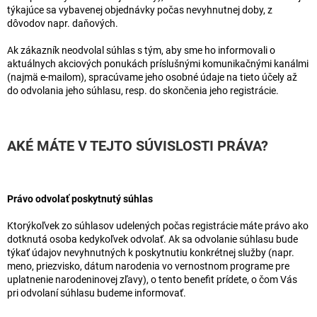
týkajúce sa vybavenej objednávky počas nevyhnutnej doby, z
dôvodov napr. daňových.
Ak zákazník neodvolal súhlas s tým, aby sme ho informovali o
aktuálnych akciových ponukách príslušnými komunikačnými kanálmi
(najmä e-mailom), spracúvame jeho osobné údaje na tieto účely až
do odvolania jeho súhlasu, resp. do skončenia jeho registrácie.
AKÉ MÁTE V TEJTO SÚVISLOSTI PRÁVA?
Právo odvolať poskytnutý súhlas
Ktorýkoľvek zo súhlasov udelených počas registrácie máte právo ako
dotknutá osoba kedykoľvek odvolať. Ak sa odvolanie súhlasu bude
týkať údajov nevyhnutných k poskytnutiu konkrétnej služby (napr.
meno, priezvisko, dátum narodenia vo vernostnom programe pre
uplatnenie narodeninovej zľavy), o tento benefit prídete, o čom Vás
pri odvolaní súhlasu budeme informovať.