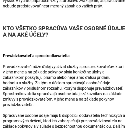
vyššie. V týchto prípadoch vždy starostlivo zvažujeme, či spracúvanie
nebude predstavovať neprimeraný zásah do vašich práv.
KTO VŠETKO SPRACÚVA VAŠE OSOBNÉ ÚDAJE
A NA AKÉ ÚČELY?
Prevádzkovateľ a sprostredkovatelia
Prevádzkovateľ môže ďalej využívať služby sprostredkovateľov, ktorí
v jeho mene a na základe pokynov plnia konkrétne úlohy a
zákazníkom poskytujú priamo alebo nepriamo ďalšiu pridanú
hodnotu a služby. Za týmto účelom spracúvajú osobné údaje
zákazníkov v príslušnom rozsahu, ktorým disponuje prevádzkovateľ.
Sprostredkovatelia spracúvajú osobné údaje zákazníkov na základe
zmluvy s prevádzkovateľom, v jeho mene a na základe pokynov
prevádzkovateľa.
Spracúvané osobné údaje majú k dispozícii dodávatelia technických a
programových riešení, ktorí ich zabezpečujú pre prevádzkovateľa na
základe pokynov a v súlade s bezpečnostnou dokumentáciou. Ďalším