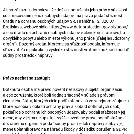
Ak sa zákazník domnieva, že došlo k porušeniu jeho práv v súvislosti
so spracúvaním jeho osobných údajov, má právo podať sťažnosť
Úradu na ochranu osobných údajov SR, Hraničná 12, 820 07
Bratislava, webové sídlo: https://www.dataprotection.gov.sk/uoou/
alebo úradu na ochranu osobných údajov v členskom štáte svojho
obvyklého pobytu alebo mieste výkonu jeho práce (ďalej len „dozorný
orgán“). Dozorný orgán, ktorému sa sťažnosť podala, informuje
sťažovateľa o pokroku a výsledku sťažnosti vrátane možnosti podať
súdny prostriedok nápravy.
Právo nechať sa zastúpiť
Dotknutá osoba má právo poveriť neziskový subjekt, organizáciu
alebo združenie, ktoré boli riadne zriadené v súlade s právom
členského štátu, ktorých ciele podľa stanov sú vo verejnom záujme a
ktoré pôsobia v oblasti ochrany práv a slobôd dotknutých osôb,
pokiaľ ide o ochranu ich osobných údajov, aby podali sťažnosť v jej
mene, aby v jej mene uplatnili vyššie uvedené práva podať sťažnosť
dozornému orgánu a podať súdny prostriedok nápravy a aby v jej
mene uplatnili právo na náhradu škody v dôsledku porušenia GDPR