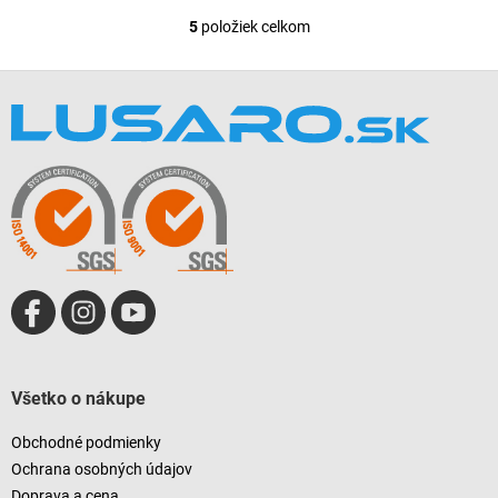
5
položiek celkom
O
v
l
Z
á
á
d
p
a
ä
c
t
i
i
e
e
p
r
v
k
y
v
ý
p
i
Všetko o nákupe
s
u
Obchodné podmienky
Ochrana osobných údajov
Doprava a cena