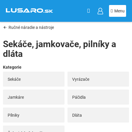
KOŠÍK
Prejsť
na
obsah
Ručné náradie a nástroje
Sekáče, jamkovače, pilníky a
dláta
Sekáče
Vyrázače
Jamkáre
Páčidla
Pílniky
Dláta