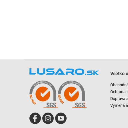
Z
á
Všetko 
p
ä
Obchodné
t
Ochrana 
i
Doprava 
e
Výmena a 