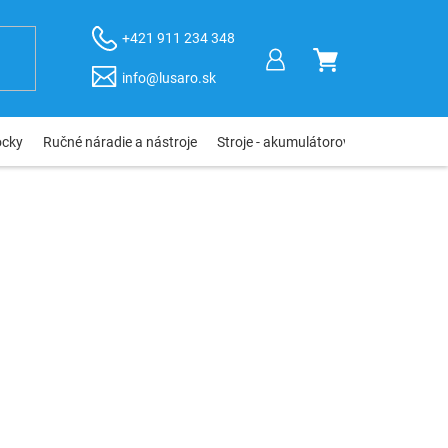
+421 911 234 348
NÁKUPNÝ
info@lusaro.sk
KOŠÍK
ôcky
Ručné náradie a nástroje
Stroje - akumulátorové, elektro, pneu