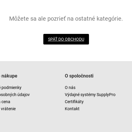
Môžete sa ale pozrieť na ostatné kategórie.
SPÄŤ DO OBCHODU
o nákupe
O spoločnosti
 podmienky
O nás
osobných údajov
Výdajné systémy SupplyPro
a cena
Certifikáty
vrátenie
Kontakt