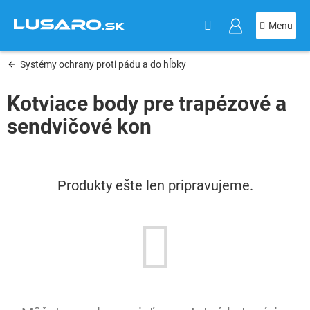
KOŠÍK
Prejsť
na
obsah
Systémy ochrany proti pádu a do hĺbky
Kotviace body pre trapézové a
sendvičové kon
Produkty ešte len pripravujeme.