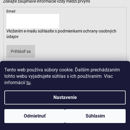
Email
Vložením e-mailu súhlasíte s
podmienkami ochrany osobných
údajov
Prihlásiť sa
Tento web používa súbory cookie. Ďalším prechádzaním
tohto webu vyjadrujete súhlas s ich používaním. Viac
informácií
tu
.
Nastavenie
Odmietnuť
Súhlasím
Copyright 2026
LUSARO
. Všetky práva vyhradené.
Vytvoril Shoptet
|
D2solutions
|
ShopCode