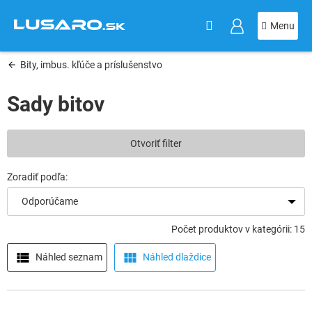
KOŠÍK
Prejsť
na
obsah
Bity, imbus. kľúče a príslušenstvo
Sady bitov
V
Otvoriť filter
ý
p
i
s
Odporúčame
p
r
Počet produktov v kategórii: 15
o
d
Náhled seznam
Náhled dlaždice
u
k
t