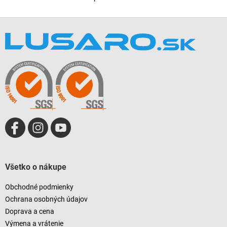
O
v
l
Z
á
á
d
p
a
ä
c
t
i
i
e
e
p
r
v
k
y
v
ý
p
i
Všetko o nákupe
s
u
Obchodné podmienky
Ochrana osobných údajov
Doprava a cena
Výmena a vrátenie