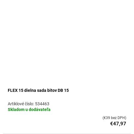
o
v
FLEX 15 dielna sada bitov DB 15
534463
Skladom u dodávateľa
(€39 bez DPH)
€47,97