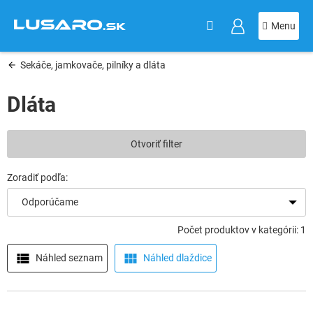
KOŠÍK
Prejsť
na
obsah
Sekáče, jamkovače, pilníky a dláta
Dláta
V
Otvoriť filter
ý
p
i
s
Odporúčame
p
r
Počet produktov v kategórii: 1
o
d
Náhled seznam
Náhled dlaždice
u
k
t