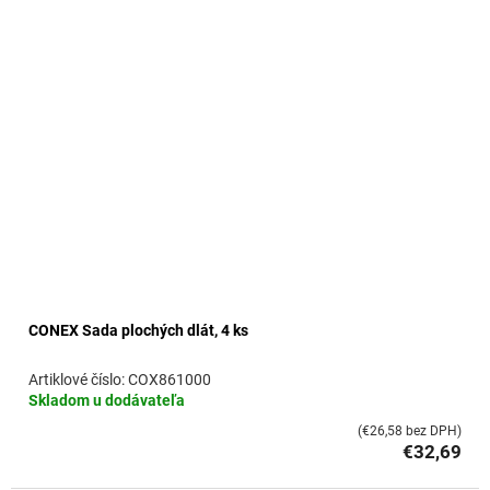
o
v
CONEX Sada plochých dlát, 4 ks
COX861000
Skladom u dodávateľa
(€26,58 bez DPH)
€32,69