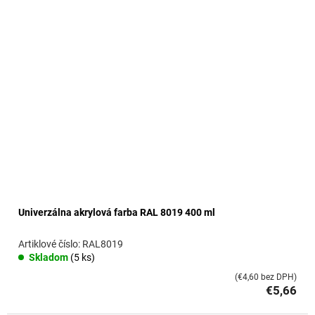
o
v
Univerzálna akrylová farba RAL 8019 400 ml
RAL8019
Skladom
(5 ks)
(€4,60 bez DPH)
€5,66