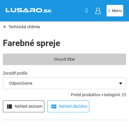
KOŠÍK
Prejsť
na
obsah
Technická chémia
Farebné spreje
V
Otvoriť filter
ý
p
i
s
Odporúčame
p
r
Počet produktov v kategórii: 23
o
d
Náhled seznam
Náhled dlaždice
u
k
t