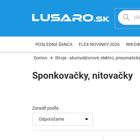
Prejsť
na
obsah
POSLEDNÁ ŠANCA
FLEX NOVINKY 2026
WIKO
Domov
Stroje - akumulátorové, elektro, pneumatické
Sponkovačky, nitovačky
V
ý
p
i
s
Odporúčame
p
r
o