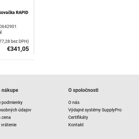
nkovačka RAPID
0642901
í
77,28 bez DPH)
€341,05
O
v
l
á
o nákupe
O spoločnosti
d
a
 podmienky
O nás
c
i
osobných údajov
Výdajné systémy SupplyPro
e
a cena
Certifikáty
p
vrátenie
Kontakt
r
v
k