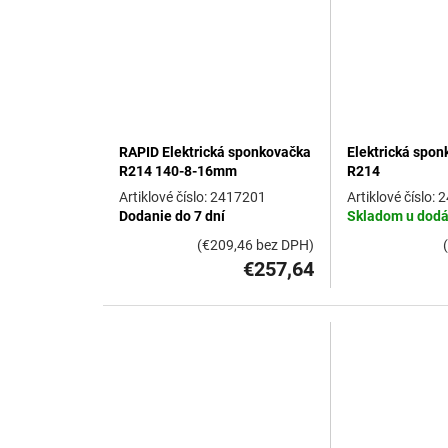
d
u
k
t
o
v
RAPID Elektrická sponkovačka
Elektrická spo
R214 140-8-16mm
R214
2417201
2
Dodanie do 7 dní
Skladom u dodá
(€209,46 bez DPH)
€257,64