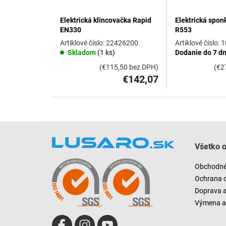
Elektrická klincovačka Rapid
Elektrická spo
EN330
R553
22426200
1
Skladom
(1 ks)
Dodanie do 7 dn
(€115,50 bez DPH)
(€2
€142,07
Z
á
Všetko 
p
ä
Obchodné
t
Ochrana 
i
Doprava 
e
Výmena a 