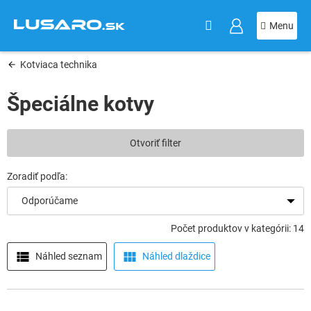
KOŠÍK
Prejsť
na
obsah
Kotviaca technika
Špeciálne kotvy
V
Otvoriť filter
ý
p
i
s
Odporúčame
p
r
Počet produktov v kategórii: 14
o
d
Náhled seznam
Náhled dlaždice
u
k
t