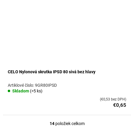
CELO Nylonová skrutka IPSD 80 sivá bez hlavy
9GR80IPSD
Skladom
(>5 ks)
(€0,53 bez DPH)
€0,65
14
položiek celkom
O
v