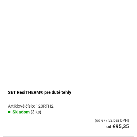
o
v
SET ResiTHERM® pre duté tehly
120RTH2
Skladom
(3 ks)
(od €77,52 bez DPH)
€95,35
od