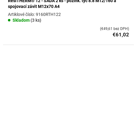
ResiTHERM® 12 - SADA 2 ks - pozink. tyč 8.8 M12/160 a
spojovací závit M12x70 A4
9160RTH122
Skladom
(3 ks)
(€49,61 bez DPH)
€61,02