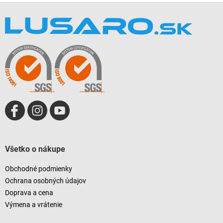
l
Z
á
á
d
p
a
ä
c
t
i
i
e
e
p
r
v
k
y
v
ý
p
i
Všetko o nákupe
s
u
Obchodné podmienky
Ochrana osobných údajov
Doprava a cena
Výmena a vrátenie