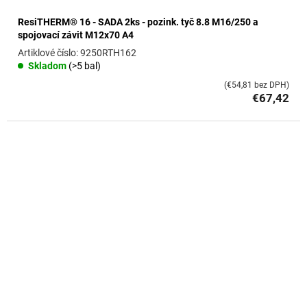
ResiTHERM® 16 - SADA 2ks - pozink. tyč 8.8 M16/250 a
spojovací závit M12x70 A4
9250RTH162
Skladom
(>5 bal)
(€54,81 bez DPH)
€67,42