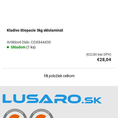
Kladivo štiepacie 3kg sklolaminát
COX844430
Skladom
(1 ks)
(€22,80 bez DPH)
€28,04
15
položiek celkom
O
v
l
Z
á
á
d
p
a
ä
c
t
i
i