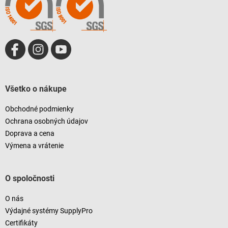
e
e
p
r
v
k
y
v
ý
p
i
Všetko o nákupe
s
u
Obchodné podmienky
Ochrana osobných údajov
Doprava a cena
Výmena a vrátenie
O spoločnosti
O nás
Výdajné systémy SupplyPro
Certifikáty