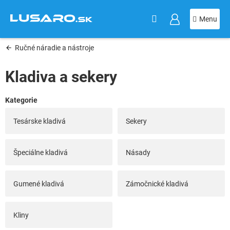
KOŠÍK
Prejsť
na
obsah
Ručné náradie a nástroje
Kladiva a sekery
Tesárske kladivá
Sekery
Špeciálne kladivá
Násady
Gumené kladivá
Zámočnické kladivá
Kliny