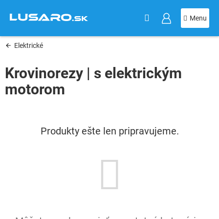
KOŠÍK
Prejsť
na
obsah
Elektrické
Krovinorezy | s elektrickým
motorom
Produkty ešte len pripravujeme.