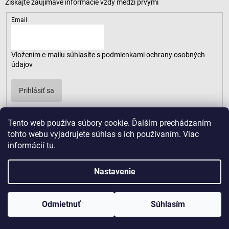
Email
Vložením e-mailu súhlasíte s
podmienkami ochrany osobných
údajov
Prihlásiť sa
Tento web používa súbory cookie. Ďalším prechádzaním
tohto webu vyjadrujete súhlas s ich používaním. Viac
informácií
tu
.
Nastavenie
Odmietnuť
Súhlasím
Copyright 2026
LUSARO
. Všetky práva vyhradené.
Vytvoril Shoptet
|
D2solutions
|
ShopCode