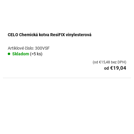
CELO Chemická kotva ResiFIX vinylesterová
300VSF
Skladom
(>5 ks)
(od €15,48 bez DPH)
€19,04
od