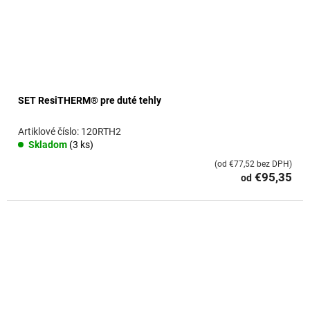
SET ResiTHERM® pre duté tehly
120RTH2
Skladom
(3 ks)
(od €77,52 bez DPH)
€95,35
od