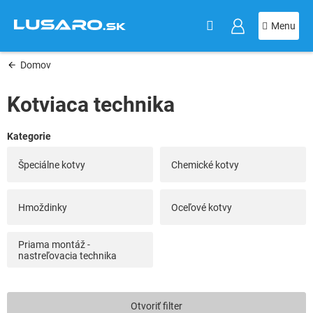
KOŠÍK
Prejsť
na
obsah
Domov
Kotviaca technika
Špeciálne kotvy
Chemické kotvy
Hmoždinky
Oceľové kotvy
Priama montáž -
nastreľovacia technika
V
Otvoriť filter