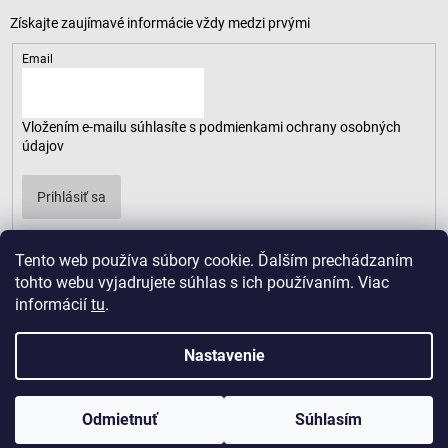
Email
Vložením e-mailu súhlasíte s
podmienkami ochrany osobných
údajov
Prihlásiť sa
Tento web používa súbory cookie. Ďalším prechádzaním
tohto webu vyjadrujete súhlas s ich používaním. Viac
informácií
tu
.
Nastavenie
Odmietnuť
Súhlasím
Copyright 2026
LUSARO
. Všetky práva vyhradené.
Vytvoril Shoptet
|
D2solutions
|
ShopCode