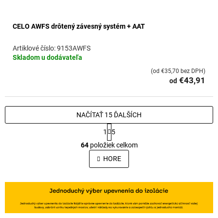
CELO AWFS drôtený závesný systém + AAT
9153AWFS
Skladom u dodávateľa
(od €35,70 bez DPH)
€43,91
od
NAČÍTAŤ 15 ĎALŠÍCH
S
1
5
t
O
r
64
položiek celkom
v
á
l
HORE
n
á
k
o
d
v
a
a
c
n
i
i
e