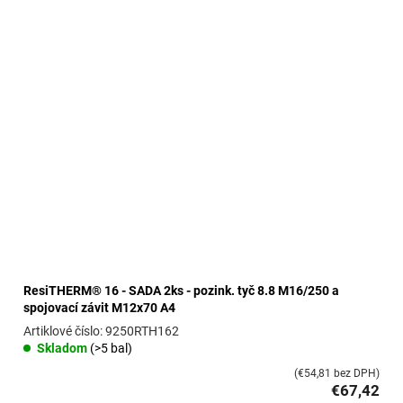
ResiTHERM® 16 - SADA 2ks - pozink. tyč 8.8 M16/250 a
spojovací závit M12x70 A4
9250RTH162
Skladom
(>5 bal)
(€54,81 bez DPH)
€67,42