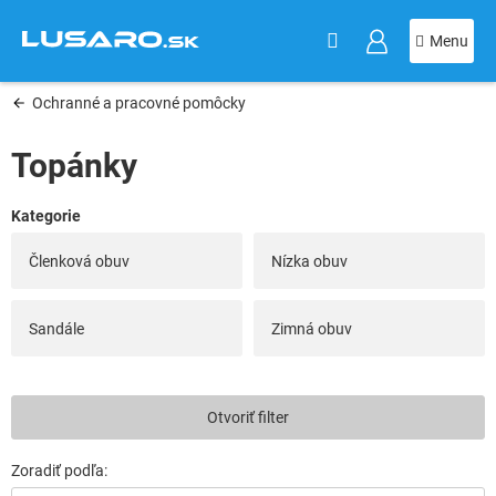
KOŠÍK
Prejsť
na
obsah
Ochranné a pracovné pomôcky
Topánky
Členková obuv
Nízka obuv
Sandále
Zimná obuv
V
Otvoriť filter
ý
p
i