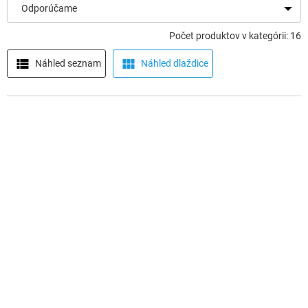
s
Odporúčame
p
r
Počet produktov v kategórii: 16
o
d
Náhled seznam
Náhled dlaždice
u
k
t
o
v