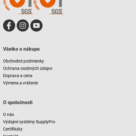
e
k
y
v
ý
p
i
s
u
Všetko o nákupe
Obchodné podmienky
Ochrana osobných údajov
Doprava a cena
Výmena a vrátenie
O spoločnosti
O nás
Výdajné systémy SupplyPro
Certifikáty