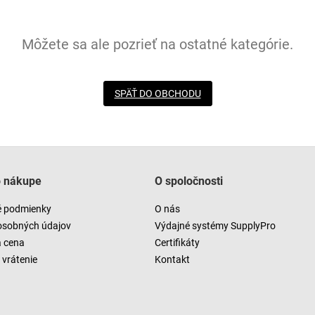
Môžete sa ale pozrieť na ostatné kategórie.
SPÄŤ DO OBCHODU
o nákupe
O spoločnosti
 podmienky
O nás
osobných údajov
Výdajné systémy SupplyPro
a cena
Certifikáty
vrátenie
Kontakt