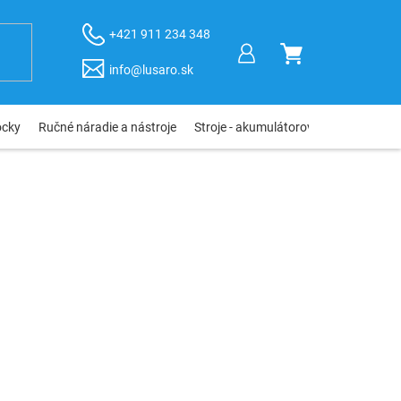
+421 911 234 348
NÁKUPNÝ
info@lusaro.sk
KOŠÍK
ôcky
Ručné náradie a nástroje
Stroje - akumulátorové, elektro, pneu