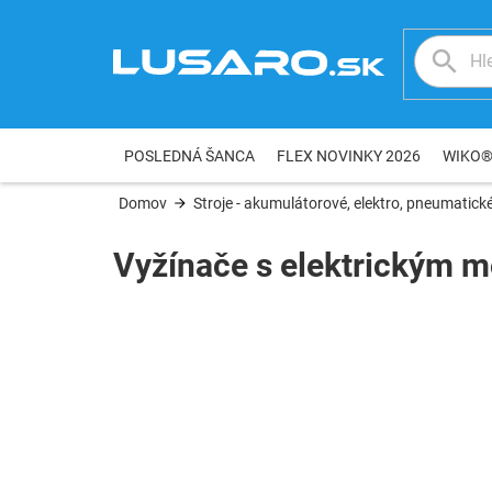
Prejsť
na
obsah
POSLEDNÁ ŠANCA
FLEX NOVINKY 2026
WIKO
Domov
Stroje - akumulátorové, elektro, pneumatické
Vyžínače s elektrickým 