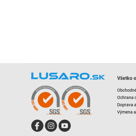
Z
á
Všetko 
p
ä
Obchodné
t
Ochrana 
i
Doprava 
e
Výmena a 