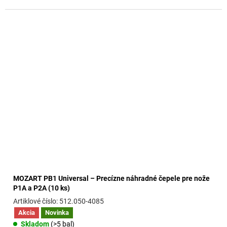
MOZART PB1 Universal – Precízne náhradné čepele pre nože
P1A a P2A (10 ks)
512.050-4085
Akcia
Novinka
Skladom
(>5 bal)