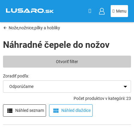
KOŠÍK
Prejsť
na
obsah
Nože,nožnice,pílky a hoblíky
Náhradné čepele do nožov
V
Otvoriť filter
ý
p
i
s
Odporúčame
p
r
Počet produktov v kategórii: 23
o
d
Náhled seznam
Náhled dlaždice
u
k
t