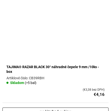
TAJIMA® RAZAR BLACK 30° náhradné čepele 9 mm /10ks -
box
CB39RBH
Skladom
(>5 bal)
(€3,38 bez DPH)
€4,16