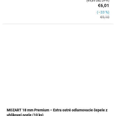
(€4,89 bez DPH)
€6,01
(–33 %)
€9,10
MOZART 18 mm Premium – Extra ostré odlamovacie čepele z
uhlíkovej ocele (10 ks)