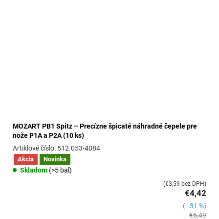
MOZART PB1 Spitz – Precízne špicaté náhradné čepele pre
nože P1A a P2A (10 ks)
512.053-4084
Akcia
Novinka
Skladom
(>5 bal)
(€3,59 bez DPH)
€4,42
(–31 %)
€6,49