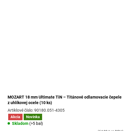
MOZART 18 mm Ultimate TiN – Titánové odlamovacie čepele
z uhlíkovej ocele (10 ks)
90180.051-4305
Akcia
Novinka
Skladom
(>5 bal)