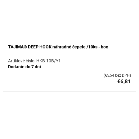
TAJIMA® DEEP HOOK náhradné čepele /10ks - box
HKB-10B/Y1
Dodanie do 7 dní
(€5,54 bez DPH)
€6,81