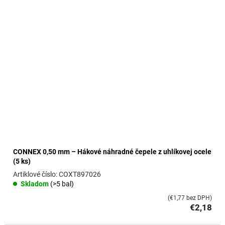
o
v
CONNEX 0,50 mm – Hákové náhradné čepele z uhlíkovej ocele
(5 ks)
COXT897026
Skladom
(>5 bal)
(€1,77 bez DPH)
€2,18