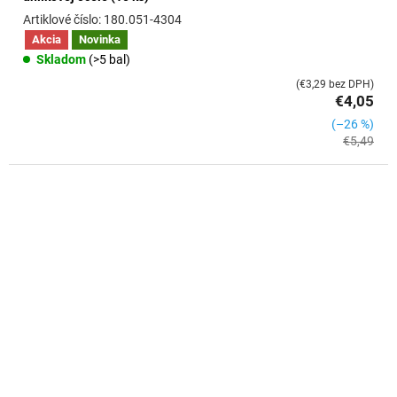
180.051-4304
Akcia
Novinka
Skladom
(>5 bal)
(€3,29 bez DPH)
€4,05
(–26 %)
€5,49