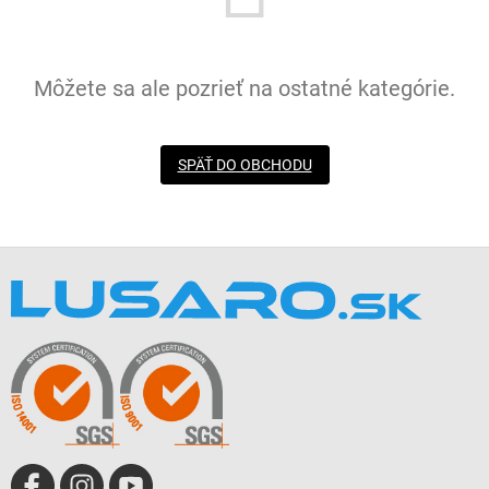
Môžete sa ale pozrieť na ostatné kategórie.
SPÄŤ DO OBCHODU
Z
á
p
ä
t
i
e