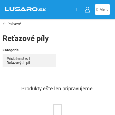
KOŠÍK
Prejsť
na
obsah
Palivové
Reťazové píly
Príslušenstvo |
Reťazových píl
Produkty ešte len pripravujeme.