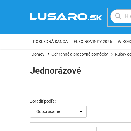
Prejsť
na
obsah
POSLEDNÁ ŠANCA
FLEX NOVINKY 2026
WIKO
Domov
Ochranné a pracovné pomôcky
Rukavic
Jednorázové
V
ý
p
i
s
Odporúčame
p
r
o