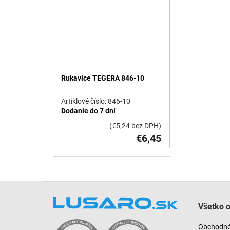
d
u
k
t
o
v
Rukavice TEGERA 846-10
846-10
Dodanie do 7 dní
(€5,24 bez DPH)
€6,45
Z
á
Všetko 
p
ä
Obchodné