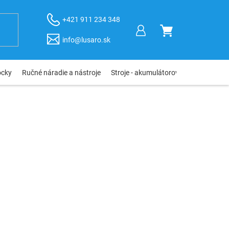
+421 911 234 348
NÁKUPNÝ
info@lusaro.sk
KOŠÍK
ôcky
Ručné náradie a nástroje
Stroje - akumulátorové, elektro, pneu