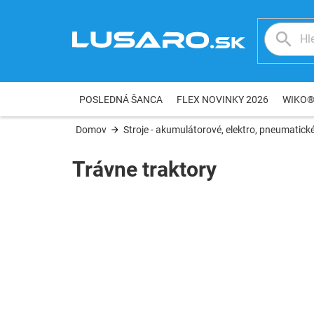
Prejsť
na
obsah
POSLEDNÁ ŠANCA
FLEX NOVINKY 2026
WIKO
Domov
Stroje - akumulátorové, elektro, pneumatické
Trávne traktory