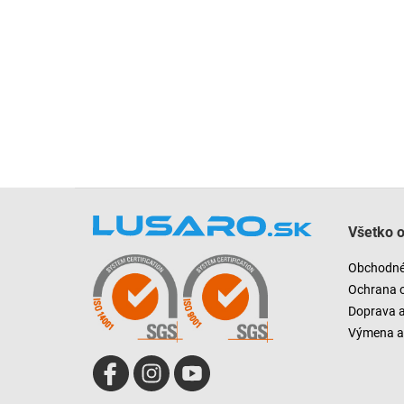
Z
á
Všetko 
p
ä
Obchodné
t
Ochrana 
i
Doprava 
e
Výmena a 