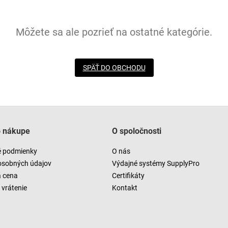
Môžete sa ale pozrieť na ostatné kategórie.
SPÄŤ DO OBCHODU
o nákupe
O spoločnosti
 podmienky
O nás
osobných údajov
Výdajné systémy SupplyPro
a cena
Certifikáty
vrátenie
Kontakt