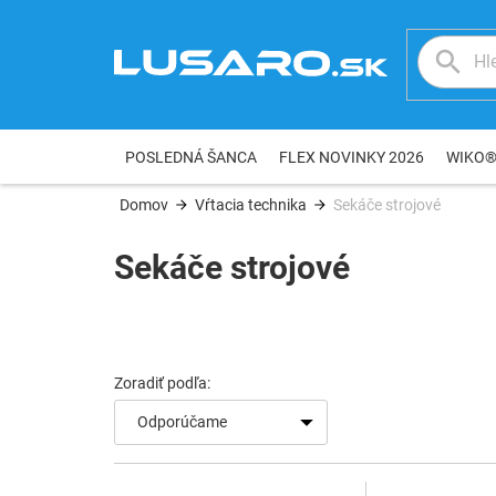
Prejsť
na
obsah
POSLEDNÁ ŠANCA
FLEX NOVINKY 2026
WIKO
Domov
Vŕtacia technika
Sekáče strojové
Sekáče strojové
V
ý
p
i
s
Odporúčame
p
r
o