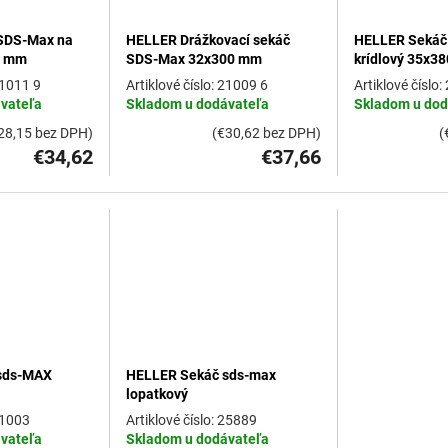
SDS-Max na
HELLER Drážkovací sekáč
HELLER Sekáč
0 mm
SDS-Max 32x300 mm
krídlový 35x3
1011 9
21009 6
vateľa
Skladom u dodávateľa
Skladom u dod
28,15 bez DPH)
(€30,62 bez DPH)
(
€34,62
€37,66
sds-MAX
HELLER Sekáč sds-max
lopatkový
1003
25889
vateľa
Skladom u dodávateľa