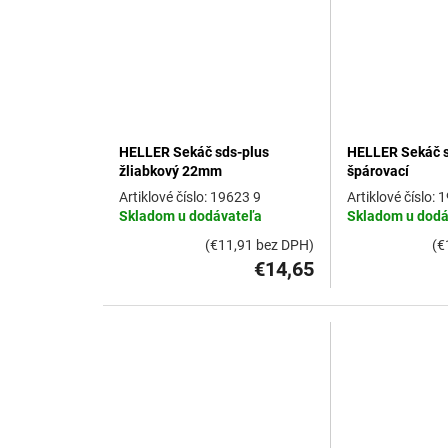
d
u
k
t
o
v
HELLER Sekáč sds-plus
HELLER Sekáč s
žliabkový 22mm
špárovací
19623 9
1
Skladom u dodávateľa
Skladom u dodá
(€11,91 bez DPH)
(€
€14,65