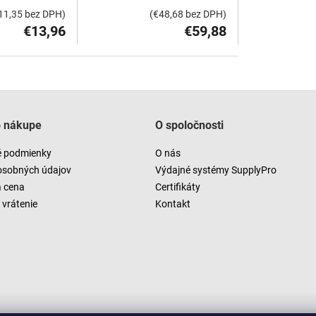
11,35 bez DPH)
(€48,68 bez DPH)
€13,96
€59,88
O
v
l
á
o nákupe
O spoločnosti
d
a
 podmienky
O nás
c
i
osobných údajov
Výdajné systémy SupplyPro
e
a cena
Certifikáty
p
vrátenie
Kontakt
r
v
k
y
v
ý
p
i