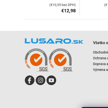
(€10,55 bez DPH)
(€
€12,98
Z
á
Všetko 
p
ä
Obchodné
t
Ochrana 
i
Doprava 
e
Výmena a 