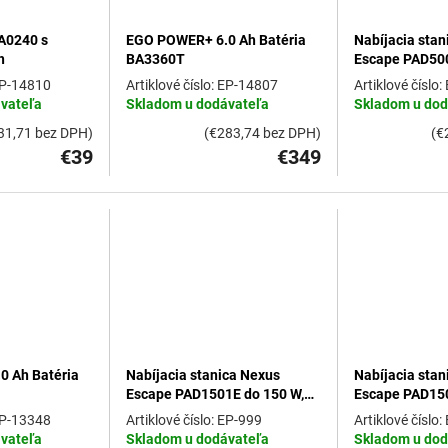
BA0240 s
EGO POWER+ 6.0 Ah Batéria
Nabíjacia stan
h
BA3360T
Escape PAD500
SADA s 2.5 Ah 
P-14810
EP-14807
vateľa
Skladom u dodávateľa
Skladom u dod
31,71 bez DPH)
(€283,74 bez DPH)
(€
€39
€349
 Ah Batéria
Nabíjacia stanica Nexus
Nabíjacia stan
Escape PAD1501E do 150 W,
Escape PAD15
SADA s 2.5 Ah batériou
P-13348
EP-999
vateľa
Skladom u dodávateľa
Skladom u dod