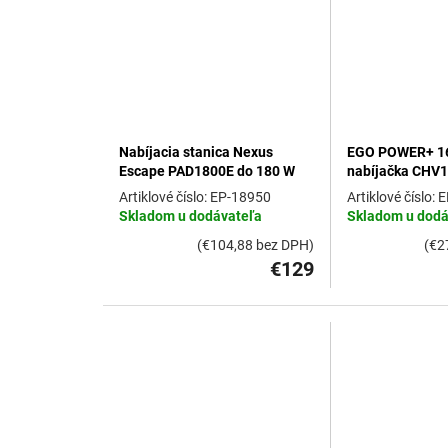
d
u
k
t
o
v
Nabíjacia stanica Nexus
EGO POWER+ 16
Escape PAD1800E do 180 W
nabíjačka CHV
EP-18950
E
Skladom u dodávateľa
Skladom u dodá
(€104,88 bez DPH)
(€2
€129