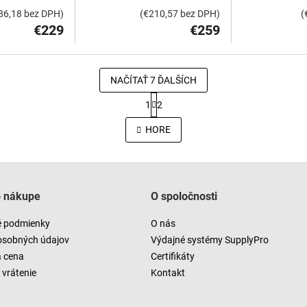
86,18 bez DPH)
(€210,57 bez DPH)
(
€229
€259
NAČÍTAŤ 7 ĎALŠÍCH
S
1
2
t
O
r
v
HORE
á
l
n
á
k
d
o
a
v
c
a
o nákupe
O spoločnosti
i
n
e
i
 podmienky
O nás
e
p
r
osobných údajov
Výdajné systémy SupplyPro
v
a cena
Certifikáty
k
vrátenie
Kontakt
y
v
ý