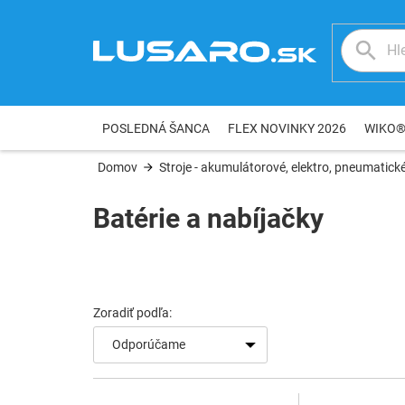
Prejsť
na
obsah
POSLEDNÁ ŠANCA
FLEX NOVINKY 2026
WIKO
Domov
Stroje - akumulátorové, elektro, pneumatické
Batérie a nabíjačky
V
ý
p
i
s
Odporúčame
p
r
o