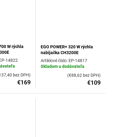
00 W rýchla
EGO POWER+ 320 W rýchla
7000E
nabíjačka CH3200E
EP-14822
EP-14817
ávateľa
Skladom u dodávateľa
137,40 bez DPH)
(€88,62 bez DPH)
€169
€109