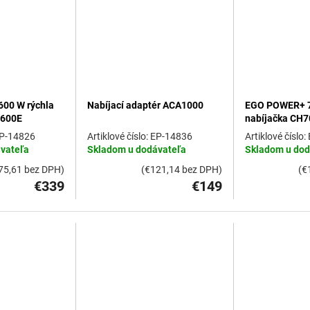
00 W rýchla
Nabíjací adaptér ACA1000
EGO POWER+ 7
1600E
nabíjačka CH
P-14826
EP-14836
vateľa
Skladom u dodávateľa
Skladom u dod
75,61 bez DPH)
(€121,14 bez DPH)
(€
€339
€149