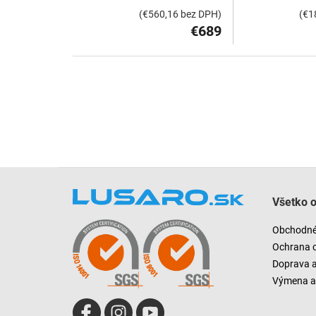
(€560,16 bez DPH)
(€1
€689
Z
á
Všetko 
p
ä
Obchodné
t
Ochrana 
i
Doprava 
e
Výmena a 