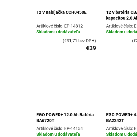
12 V nabíjačka CCH0450E
12 V batéria C
kapacitou 2.0 A
EP-14812
E
Skladom u dodávateľa
Skladom u dodá
(€31,71 bez DPH)
(€
€39
EGO POWER+ 12.0 Ah Batéria
EGO POWER+ 4.0
BA6720T
BA2242T
EP-14154
E
Skladom u dodávateľa
Skladom u dodá