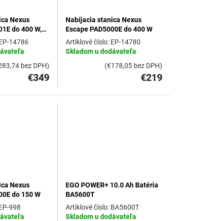
ica Nexus
Nabíjacia stanica Nexus
1E do 400 W,
Escape PAD5000E do 400 W
batériou
EP-14786
EP-14780
ávateľa
Skladom u dodávateľa
283,74 bez DPH)
(€178,05 bez DPH)
€349
€219
ica Nexus
EGO POWER+ 10.0 Ah Batéria
00E do 150 W
BA5600T
EP-998
BA5600T
ávateľa
Skladom u dodávateľa