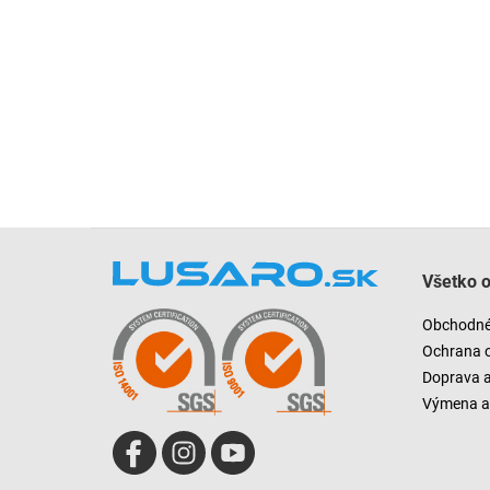
Z
á
Všetko 
p
ä
Obchodné
t
Ochrana 
i
Doprava 
e
Výmena a 