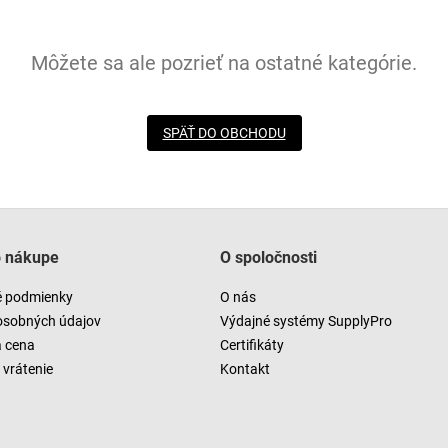
Môžete sa ale pozrieť na ostatné kategórie.
SPÄŤ DO OBCHODU
o nákupe
O spoločnosti
 podmienky
O nás
osobných údajov
Výdajné systémy SupplyPro
a cena
Certifikáty
vrátenie
Kontakt