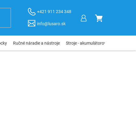
+421 911 234 348
NÁKUPNÝ
info@lusaro.sk
KOŠÍK
ôcky
Ručné náradie a nástroje
Stroje - akumulátorové, elektro, pneu