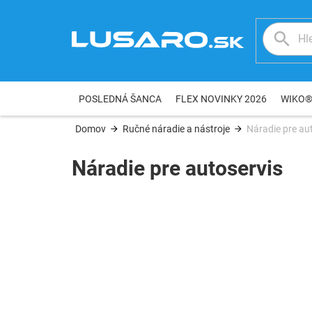
Prejsť
na
obsah
POSLEDNÁ ŠANCA
FLEX NOVINKY 2026
WIKO
Domov
Ručné náradie a nástroje
Náradie pre au
Náradie pre autoservis