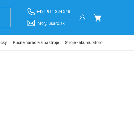
+421 911 234 348
NÁKUPNÝ
info@lusaro.sk
KOŠÍK
ôcky
Ručné náradie a nástroje
Stroje - akumulátorové, elektro, pneu