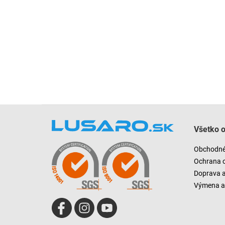
Z
á
Všetko 
p
ä
Obchodné
t
Ochrana 
i
Doprava 
e
Výmena a 