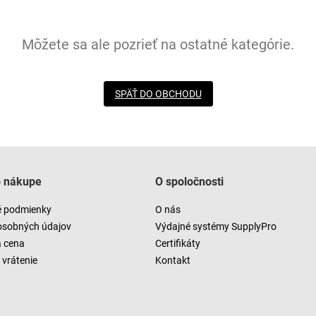
Môžete sa ale pozrieť na ostatné kategórie.
SPÄŤ DO OBCHODU
o nákupe
O spoločnosti
 podmienky
O nás
osobných údajov
Výdajné systémy SupplyPro
a cena
Certifikáty
vrátenie
Kontakt