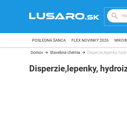
Prejsť
na
obsah
POSLEDNÁ ŠANCA
FLEX NOVINKY 2026
WIKO
Domov
Stavebná chémia
Disperzie,lepenky, hydr
Disperzie,lepenky, hydroi