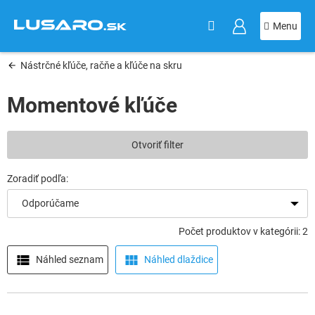
KOŠÍK
Prejsť
na
obsah
Nástrčné kľúče, račňe a kľúče na skru
Momentové kľúče
V
Otvoriť filter
ý
p
i
s
Odporúčame
p
r
Počet produktov v kategórii: 2
o
d
Náhled seznam
Náhled dlaždice
u
k
t