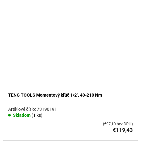
o
v
TENG TOOLS Momentový kľúč 1/2", 40-210 Nm
73190191
Skladom
(1 ks)
(€97,10 bez DPH)
€119,43