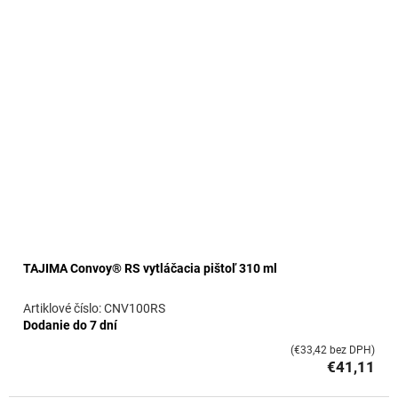
o
v
TAJIMA Convoy® RS vytláčacia pištoľ 310 ml
CNV100RS
Dodanie do 7 dní
(€33,42 bez DPH)
€41,11