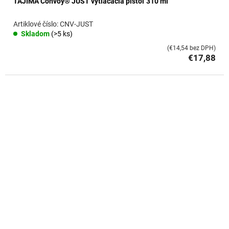
TAJIMA Convoy® JUST vytláčacia pištoľ 310 ml
CNV-JUST
Skladom
(>5 ks)
(€14,54 bez DPH)
€17,88