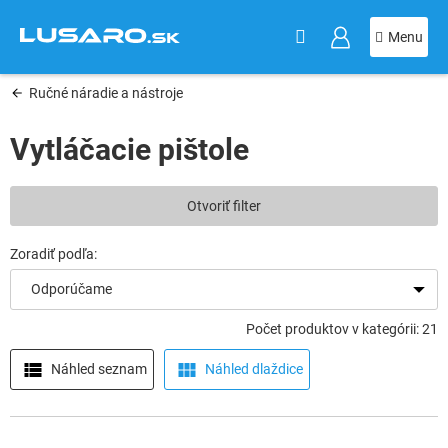
KOŠÍK
Prejsť
na
obsah
Ručné náradie a nástroje
Vytláčacie pištole
V
Otvoriť filter
ý
p
i
s
Odporúčame
p
r
Počet produktov v kategórii: 21
o
d
Náhled seznam
Náhled dlaždice
u
k
t