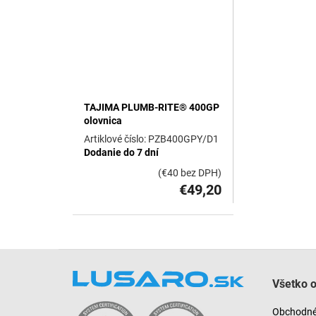
d
u
k
t
o
v
TAJIMA PLUMB-RITE® 400GP
olovnica
PZB400GPY/D1
Dodanie do 7 dní
(€40 bez DPH)
€49,20
Z
á
Všetko 
p
ä
Obchodné