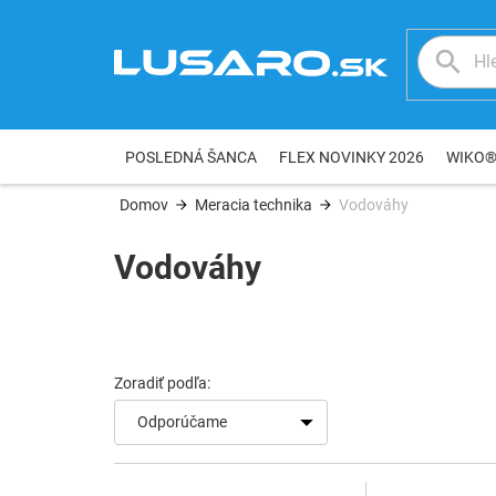
Prejsť
na
obsah
POSLEDNÁ ŠANCA
FLEX NOVINKY 2026
WIKO
Domov
Meracia technika
Vodováhy
Vodováhy
V
ý
p
i
s
Odporúčame
p
r
o