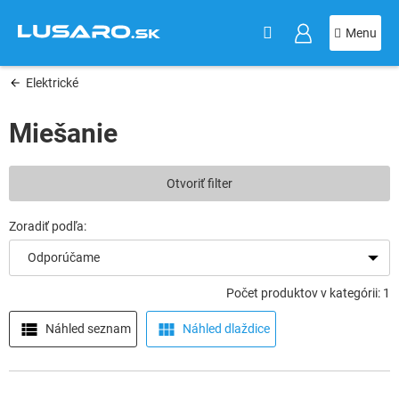
KOŠÍK
Prejsť
na
obsah
Elektrické
Miešanie
V
Otvoriť filter
ý
p
i
s
Odporúčame
p
r
Počet produktov v kategórii: 1
o
d
Náhled seznam
Náhled dlaždice
u
k
t