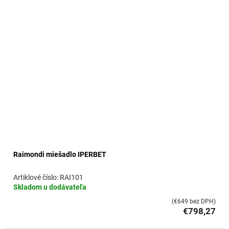
o
v
Raimondi miešadlo IPERBET
RAI101
Skladom u dodávateľa
(€649 bez DPH)
€798,27