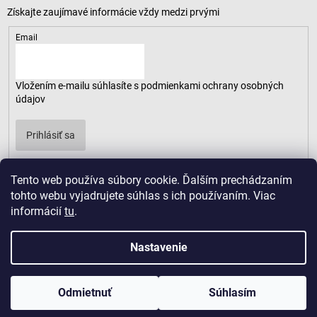
Email
Vložením e-mailu súhlasíte s
podmienkami ochrany osobných
údajov
Prihlásiť sa
Tento web používa súbory cookie. Ďalším prechádzaním
tohto webu vyjadrujete súhlas s ich používaním. Viac
informácií
tu
.
Nastavenie
Odmietnuť
Súhlasím
Copyright 2026
LUSARO
. Všetky práva vyhradené.
Vytvoril Shoptet
|
D2solutions
|
ShopCode