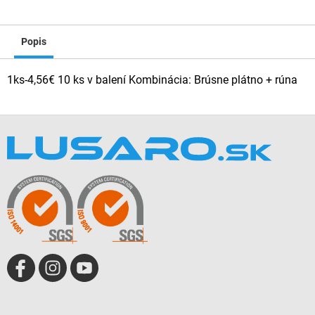
Popis
1ks-4,56€ 10 ks v balení Kombinácia: Brúsne plátno + rúna
Z
á
p
ä
t
i
e