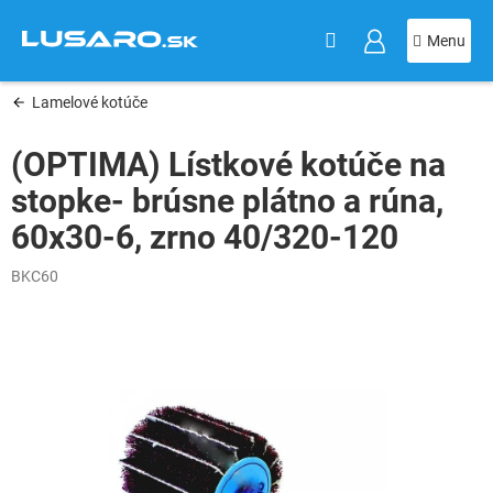
KOŠÍK
Prejsť
na
obsah
Lamelové kotúče
(OPTIMA) Lístkové kotúče na
stopke- brúsne plátno a rúna,
60x30-6, zrno 40/320-120
BKC60