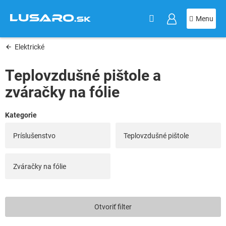
KOŠÍK
Prejsť
na
obsah
Elektrické
Teplovzdušné pištole a
zváračky na fólie
Príslušenstvo
Teplovzdušné pištole
Zváračky na fólie
V
Otvoriť filter
ý
p