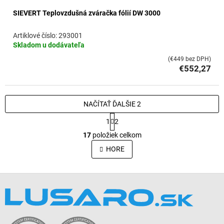
SIEVERT Teplovzdušná zváračka fólií DW 3000
293001
Skladom u dodávateľa
(€449 bez DPH)
€552,27
NAČÍTAŤ ĎALŠIE 2
S
1
2
t
O
r
17
položiek celkom
v
á
l
HORE
n
á
k
o
d
v
Z
a
a
c
á
n
i
p
i
e
ä
e
p
t