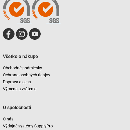
r
i
v
e
k
y
v
ý
p
i
s
u
Všetko o nákupe
Obchodné podmienky
Ochrana osobných údajov
Doprava a cena
Výmena a vrátenie
O spoločnosti
O nás
Výdajné systémy SupplyPro