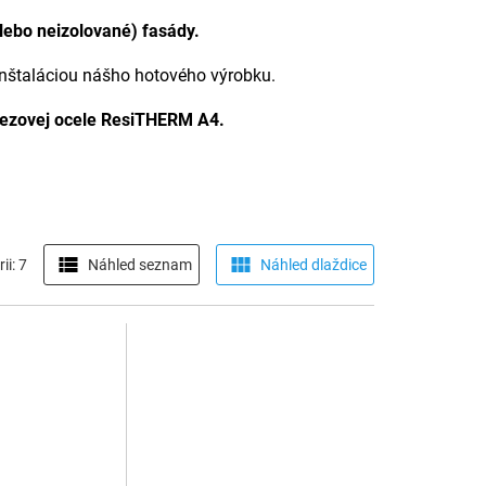
ebo neizolované) fasády.
 inštaláciou nášho hotového výrobku.
erezovej ocele ResiTHERM A4.
ii: 7
Náhled seznam
Náhled dlaždice