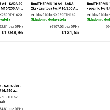
 A4 - SADA 20
ResiTHERM® 16 A4 - SADA
ResiTHERM® 1
yč M16/250 A4 a
2ks - závitová tyč M16/250 A4
- pozink. tyč 
 M12x70 A4
a spojovací závit M12x70 A4
spojovací záv
X250RTH1620
9X250RTH162
vateľa
Skladom u dodávateľa
Skladom u dod
52,81 bez DPH)
(€107,03 bez DPH)
(€
€1 048,96
€131,65
- SADA 2ks -
 M16/250 a
 M12x70 A4
250RTH162
bal)
54,81 bez DPH)