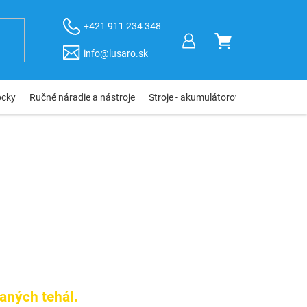
+421 911 234 348
NÁKUPNÝ
info@lusaro.sk
KOŠÍK
ôcky
Ručné náradie a nástroje
Stroje - akumulátorové, elektro, pneu
aných tehál.