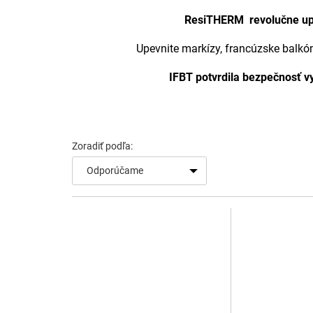
ResiTHERM revolučne upe
Upevnite markízy, francúzske balkón
IFBT potvrdila bezpečnosť v
V
ý
p
i
s
Odporúčame
p
r
o
d
u
k
t
o
v