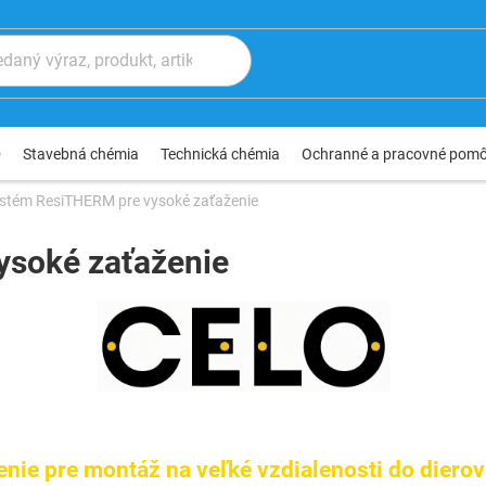
®
Stavebná chémia
Technická chémia
Ochranné a pracovné pom
stém ResiTHERM pre vysoké zaťaženie
ysoké zaťaženie
šenie pre montáž na veľké vzdialenosti do dierov