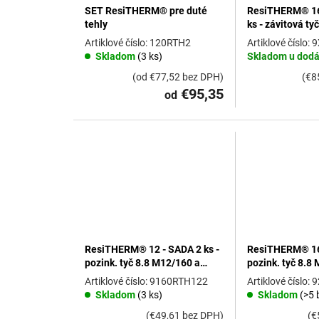
SET ResiTHERM® pre duté
ResiTHERM® 16
tehly
ks - závitová t
spojovací závit
120RTH2
9
Skladom
(3 ks)
Skladom u dodá
(od €77,52 bez DPH)
(€8
€95,35
od
ResiTHERM® 12 - SADA 2 ks -
ResiTHERM® 16 
pozink. tyč 8.8 M12/160 a
pozink. tyč 8.8
spojovací závit M12x70 A4
spojovací závit
9160RTH122
9
Skladom
(3 ks)
Skladom
(>5 
(€49,61 bez DPH)
(€