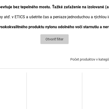
vňuje bez tepelného mostu. Ťažké zaťaženie na izolované (al
y atď. v ETICS a ušetrite čas a peniaze jednoduchou a rýchlou
ysokokvalitného produktu nylonu odolného voči starnutiu a n
Otvoriť filter
Počet produktov v kategór