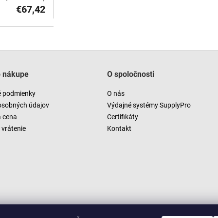
€67,42
O
v
l
á
o nákupe
O spoločnosti
d
a
 podmienky
O nás
c
i
osobných údajov
Výdajné systémy SupplyPro
e
a cena
Certifikáty
p
vrátenie
Kontakt
r
v
k
y
v
ý
p
i
s
u