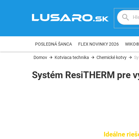
Prejsť
na
obsah
POSLEDNÁ ŠANCA
FLEX NOVINKY 2026
WIKO
Domov
Kotviaca technika
Chemické kotvy
Sy
Systém ResiTHERM pre v
Ideálne rie