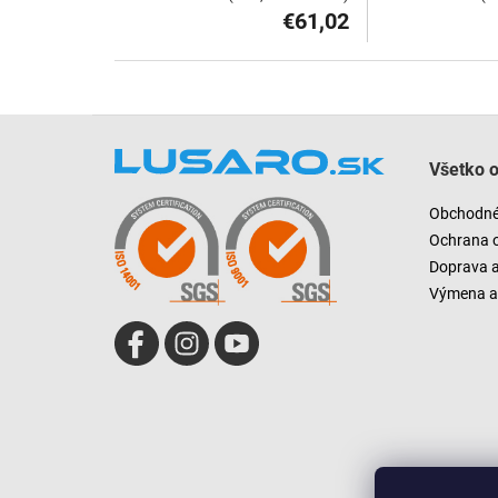
€61,02
Z
á
Všetko 
p
ä
Obchodné
t
Ochrana 
i
Doprava 
e
Výmena a 