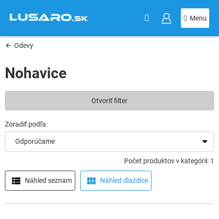
KOŠÍK
Prejsť
na
obsah
Odevy
Nohavice
V
Otvoriť filter
ý
p
i
s
Odporúčame
p
r
Počet produktov v kategórii: 1
o
d
Náhled seznam
Náhled dlaždice
u
k
t