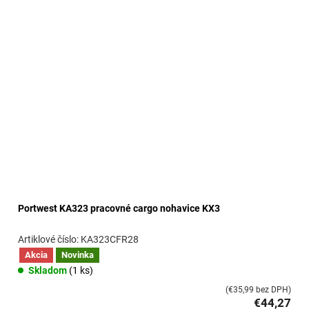
o
v
Portwest KA323 pracovné cargo nohavice KX3
KA323CFR28
Akcia
Novinka
Skladom
(1 ks)
(€35,99 bez DPH)
€44,27