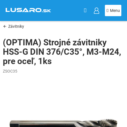
KOŠÍK
Prejsť
na
obsah
Závitniky
(OPTIMA) Strojné závitniky
HSS-G DIN 376/C35°, M3-M24,
pre oceľ, 1ks
ZSOC35