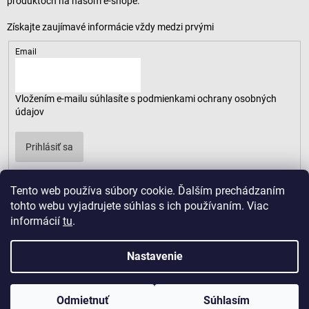
produktoch na našom e-shope.
Email
Vložením e-mailu súhlasíte s
podmienkami ochrany osobných
údajov
Prihlásiť sa
Tento web používa súbory cookie. Ďalším prechádzaním
tohto webu vyjadrujete súhlas s ich používaním. Viac
informácií
tu
.
Nastavenie
Odmietnuť
Súhlasím
Copyright 2026
LUSARO
. Všetky práva vyhradené.