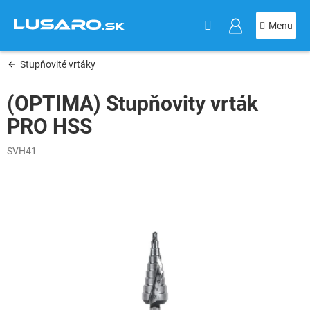
KOŠÍK
Prejsť
na
obsah
Stupňovité vrtáky
(OPTIMA) Stupňovity vrták
PRO HSS
SVH41