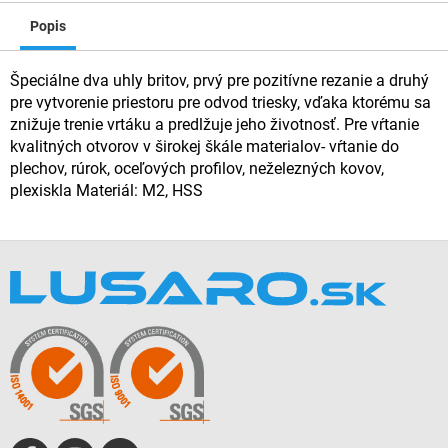
Popis
Špeciálne dva uhly britov, prvý pre pozitívne rezanie a druhý
pre vytvorenie priestoru pre odvod triesky, vďaka ktorému sa
znižuje trenie vrtáku a predlžuje jeho životnosť. Pre vŕtanie
kvalitných otvorov v širokej škále materialov- vŕtanie do
plechov, rúrok, oceľových profilov, neželezných kovov,
plexiskla Materiál: M2, HSS
Z
á
p
ä
t
i
e