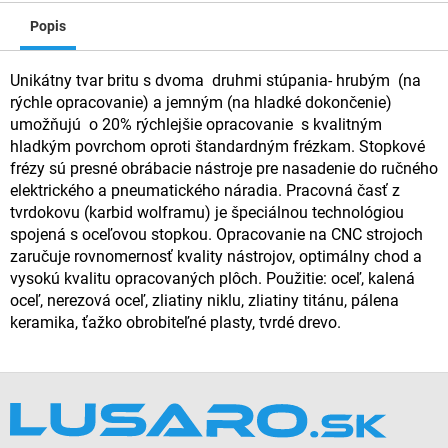
Popis
Unikátny tvar britu s dvoma druhmi stúpania- hrubým (na
rýchle opracovanie) a jemným (na hladké dokončenie)
umožňujú o 20% rýchlejšie opracovanie s kvalitným
hladkým povrchom oproti štandardným frézkam. Stopkové
frézy sú presné obrábacie nástroje pre nasadenie do ručného
elektrického a pneumatického náradia. Pracovná časť z
tvrdokovu (karbid wolframu) je špeciálnou technológiou
spojená s oceľovou stopkou. Opracovanie na CNC strojoch
zaručuje rovnomernosť kvality nástrojov, optimálny chod a
vysokú kvalitu opracovaných plôch. Použitie: oceľ, kalená
oceľ, nerezová oceľ, zliatiny niklu, zliatiny titánu, pálena
keramika, ťažko obrobiteľné plasty, tvrdé drevo.
Z
á
p