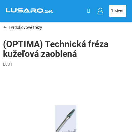
KOŠÍK
Prejsť
na
obsah
Tvrdokovové frézy
(OPTIMA) Technická fréza
kužeľová zaoblená
L031