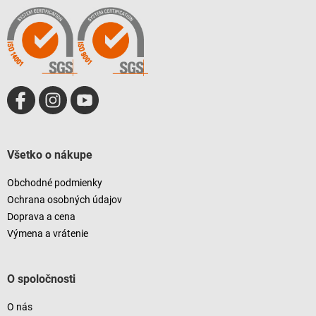
ä
t
i
e
Všetko o nákupe
Obchodné podmienky
Ochrana osobných údajov
Doprava a cena
Výmena a vrátenie
O spoločnosti
O nás