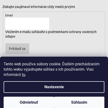
Email
Vložením e-mailu súhlasíte s
podmienkami ochrany osobných
údajov
Prihlásiť sa
Tento web používa súbory cookie. Ďalším prechádzaním
tohto webu vyjadrujete súhlas s ich používaním. Viac
informácií
tu
.
Nastavenie
Odmietnuť
Súhlasím
Copyright 2026
LUSARO
. Všetky práva vyhradené.
Vytvoril Shoptet
|
D2solutions
|
ShopCode