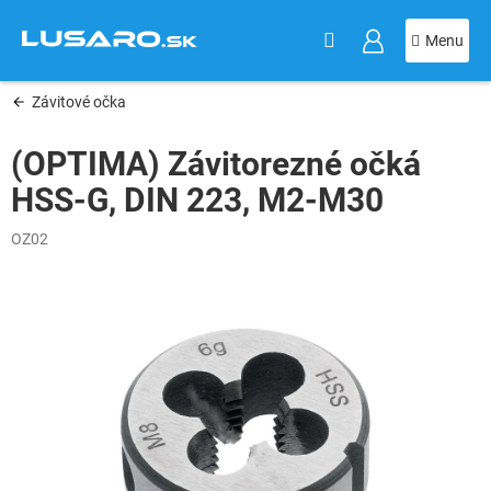
KOŠÍK
Prejsť
na
obsah
Závitové očka
(OPTIMA) Závitorezné očká
HSS-G, DIN 223, M2-M30
OZ02