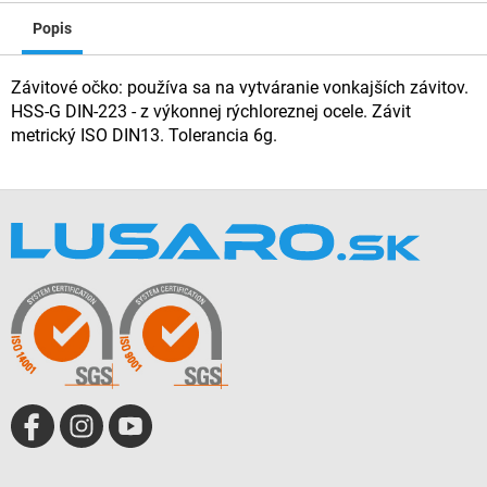
Popis
Závitové očko: používa sa na vytváranie vonkajších závitov.
HSS-G DIN-223 - z výkonnej rýchloreznej ocele. Závit
metrický ISO DIN13. Tolerancia 6g.
Z
á
p
ä
t
i
e