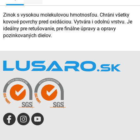
Zinok s vysokou molekulovou hmotnosťou. Chráni všetky
kovové povrchy pred oxidáciou. Vytvára i odolnú vrstvu. Je
ideálny pre retušovanie, pre finálne úpravy a opravy
pozinkovaných dielov.
Z
á
p
ä
t
i
e