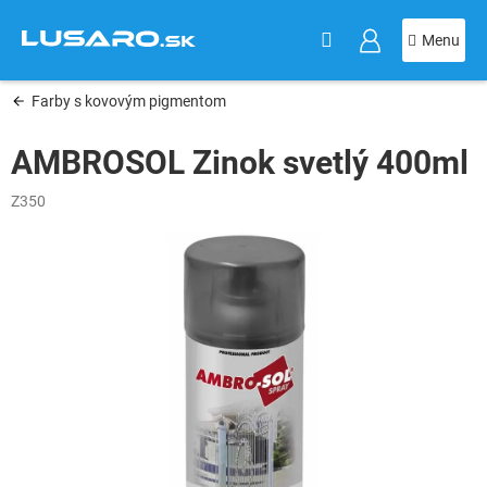
KOŠÍK
Prejsť
na
obsah
Farby s kovovým pigmentom
AMBROSOL Zinok svetlý 400ml
Z350