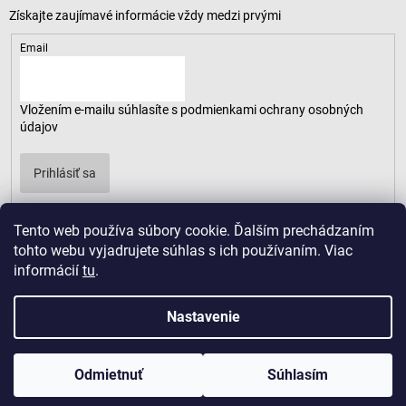
Email
Vložením e-mailu súhlasíte s
podmienkami ochrany osobných
údajov
Prihlásiť sa
Tento web používa súbory cookie. Ďalším prechádzaním
tohto webu vyjadrujete súhlas s ich používaním. Viac
informácií
tu
.
Nastavenie
Odmietnuť
Súhlasím
Copyright 2026
LUSARO
. Všetky práva vyhradené.
Vytvoril Shoptet
|
D2solutions
|
ShopCode