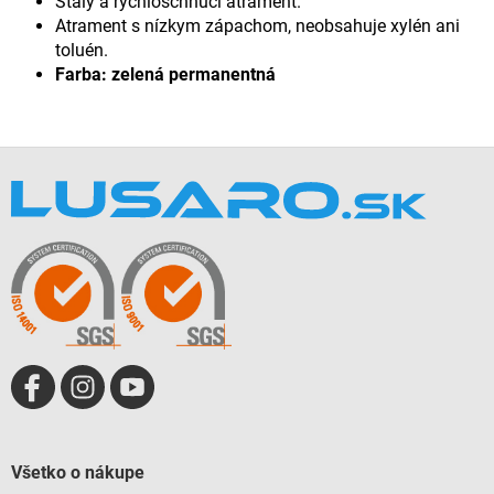
Stály a rýchloschnúci atrament.
Atrament s nízkym zápachom, neobsahuje xylén ani
toluén.
Farba: zelená permanentná
Z
á
p
ä
t
i
e
Všetko o nákupe