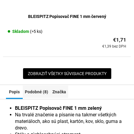
BLEISPITZ Popisovač FINE 1 mm červený
Skladom
(>5 ks)
€1,71
€1,39 bez DPH
ZOBRAZIŤ VŠETKY SÚVISIACE PRODUKTY
Popis
Podobné (8)
Značka
BLEISPITZ Popisovač FINE 1 mm zelený
Na trvalé značenie a písanie na takmer všetkých
materiáloch, ako sú plast, kartón, kov, sklo, guma a
drevo.