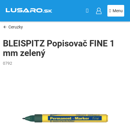
KOŠÍK
Prejsť
na
obsah
Ceruzky
BLEISPITZ Popisovač FINE 1
mm zelený
0792