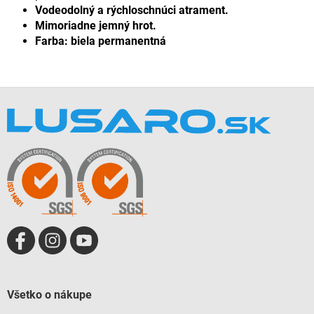
Vodeodolný a rýchloschnúci atrament.
Mimoriadne jemný hrot.
Farba: biela permanentná
Z
á
p
ä
t
i
e
Všetko o nákupe