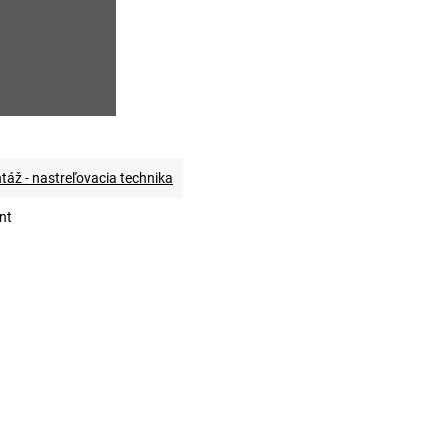
áž - nastreľovacia technika
nt