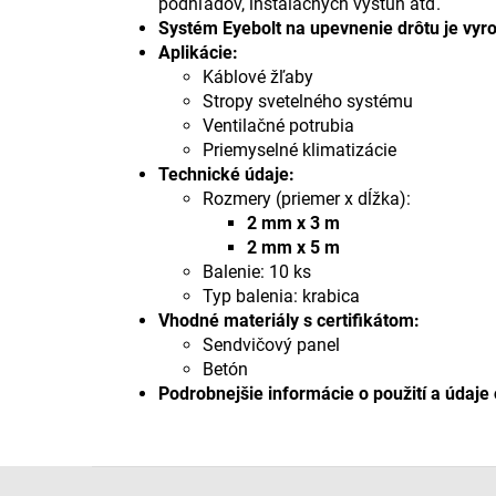
podhľadov, inštalačných výstuh atď.
Systém Eyebolt na upevnenie drôtu je vyro
Aplikácie:
Káblové žľaby
Stropy svetelného systému
Ventilačné potrubia
Priemyselné klimatizácie
Technické údaje:
Rozmery (priemer x dĺžka):
2 mm x 3 m
2 mm x 5 m
Balenie: 10 ks
Typ balenia: krabica
Vhodné materiály s certifikátom:
Sendvičový panel
Betón
Podrobnejšie informácie o použití a údaje 
Z