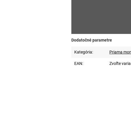
Dodatočné parametre
Kategória
:
Priama mont
EAN
:
Zvoľte varia