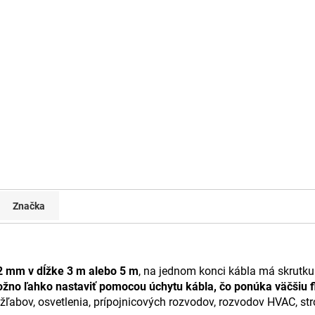
Značka
 2 mm v dĺžke 3 m alebo 5 m
, na jednom konci kábla má skrutku
no ľahko nastaviť pomocou úchytu kábla, čo ponúka väčšiu fl
žľabov, osvetlenia, prípojnicových rozvodov, rozvodov HVAC, str