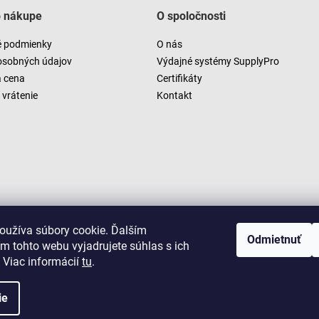
o nákupe
O spoločnosti
 podmienky
O nás
osobných údajov
Výdajné systémy SupplyPro
a cena
Certifikáty
vrátenie
Kontakt
oužíva súbory cookie. Ďalším
Odmietnuť
m tohto webu vyjadrujete súhlas s ich
 Viac informácií
tu
.
ie
Copyright 2026
LUSARO
. Všetky práva vyhradené.
Vytvoril Shoptet
|
D2solutions
|
ShopCode