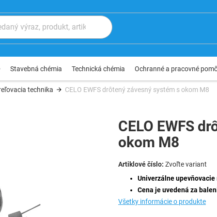
®
Stavebná chémia
Technická chémia
Ochranné a pracovné pom
eľovacia technika
CELO EWFS drôtený závesný systém s okom M8
CELO EWFS drô
okom M8
Zvoľte variant
Univerzálne upevňovacie 
Cena je uvedená za baleni
Všetky informácie o produkte