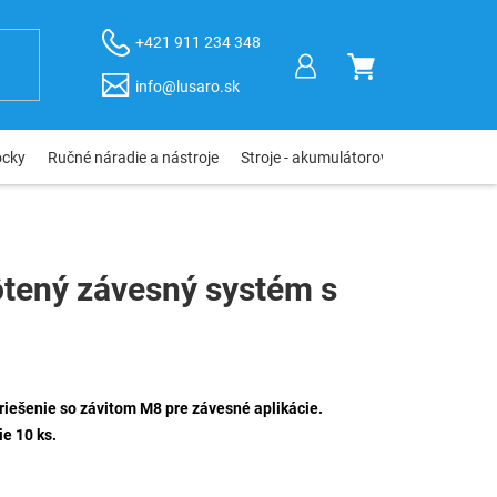
+421 911 234 348
NÁKUPNÝ
info@lusaro.sk
KOŠÍK
ôcky
Ručné náradie a nástroje
Stroje - akumulátorové, elektro, pneu
tený závesný systém s
riešenie so závitom M8 pre závesné aplikácie.
e 10 ks.