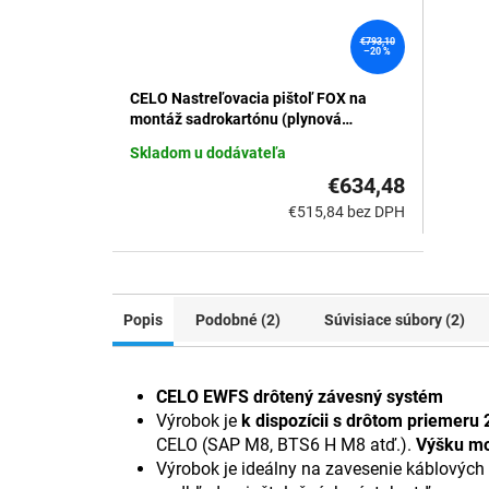
€793,10
–20 %
CELO Nastreľovacia pištoľ FOX na
montáž sadrokartónu (plynová
klincovačka pre 20 klincov)
Skladom u dodávateľa
€634,48
€515,84 bez DPH
Popis
Podobné (2)
Súvisiace súbory (2)
CELO EWFS drôtený závesný systém
Výrobok je
k dispozícii s drôtom priemeru
CELO (SAP M8, BTS6 H M8 atď.).
Výšku mož
Výrobok je ideálny na zavesenie káblových 