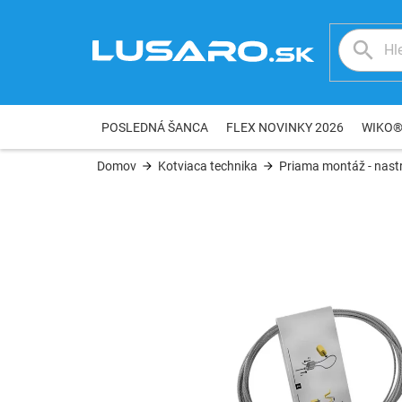
Prejsť
na
obsah
POSLEDNÁ ŠANCA
FLEX NOVINKY 2026
WIKO
Domov
Kotviaca technika
Priama montáž - nastr