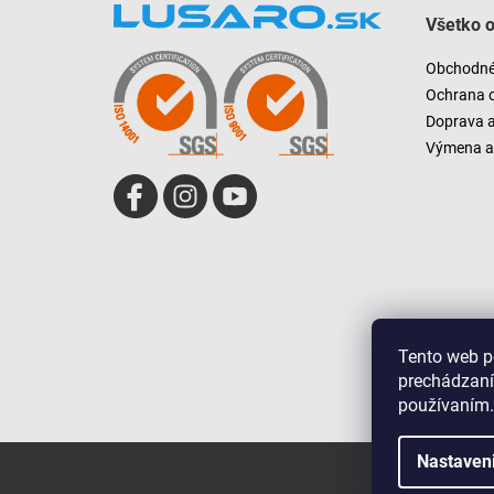
á
Všetko 
p
ä
Obchodné
t
Ochrana 
i
Doprava 
e
Výmena a 
Tento web p
prechádzaní
používaním.
Nastaven