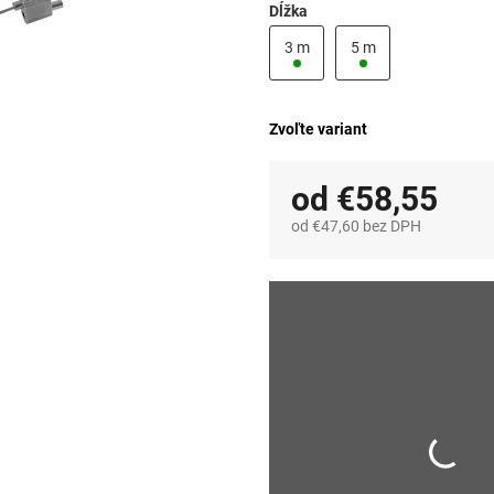
Dĺžka
3 m
5 m
Zvoľte variant
od
€58,55
od
€47,60
bez DPH
Jednotková
cena: