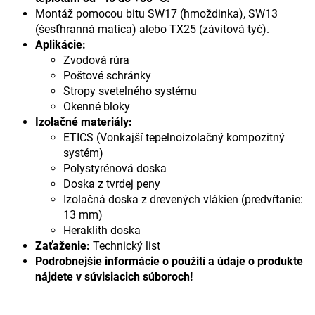
Montáž pomocou bitu SW17 (hmoždinka), SW13
(šesťhranná matica) alebo TX25 (závitová tyč).
Aplikácie:
Zvodová rúra
Poštové schránky
Stropy svetelného systému
Okenné bloky
Izolačné materiály:
ETICS (Vonkajší tepelnoizolačný kompozitný
systém)
Polystyrénová doska
Doska z tvrdej peny
Izolačná doska z drevených vlákien (predvŕtanie:
13 mm)
Heraklith doska
Zaťaženie:
Technický list
Podrobnejšie informácie o použití a údaje o produkte
nájdete v súvisiacich súboroch!