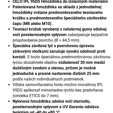
CELO IPL 95DS Hmoždinka do izolačných materiálov
Patentovaná hmoždinka sa skladá z jednodielnej
hmoždinky vrátane predmontovaného tesniaceho
krúžku a predmontovaného špeciálneho závitového
čapu (M8 alebo M10).
Tesniaci krúžok vyrobený z celulárnej gumy odolnej
voči poveternostným vplyvom
zabezpečuje bezpečné
prispôsobenie povrchu (Ø = 44,5 mm).
Špeciálna závitová tyč s povrchovou úpravou
zinkovými vločkami zaručuje vysokú odolnosť proti
korózii.
S touto špeciálnou predmontovanou závitovou
tyčou dosiahnete ideálnu
vzdialenosť 30 mm medzi
dažďovým zvodom a stenou, pričom je možné
jednoduché a presné nastavenie ďalších 25 mm
podľa vašich individuálnych podmienok.
Vďaka samovŕtaciemu hrotu možno inovatívny IPL
95DS aplikovať mimoriadne rýchlo bez predvŕtania
(omietka ETICS do 7 mm).
Nylonová hmoždinka odolná voči starnutiu,
poveternostným vplyvom a UV žiareniu odoláva
teplotám od -40 do +80 °C.