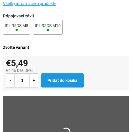
Všetky informácie o produkte
Pripojovací závit
IPL 95DS M8
IPL 95DS M10
Zvoľte variant
€5,49
€4,46 bez DPH
Jednotková
Pridať do košíka
cena: