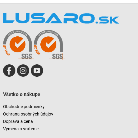
Z
á
p
ä
t
i
e
Všetko o nákupe
Obchodné podmienky
Ochrana osobných údajov
Doprava a cena
Výmena a vrátenie