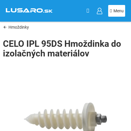
KOŠÍK
Prejsť
na
obsah
Hmoždinky
CELO IPL 95DS Hmoždinka do
izolačných materiálov