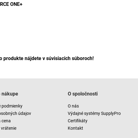
FORCE ONE+
o produkte nájdete v súvisiacich súboroch!
o nákupe
O spoločnosti
 podmienky
O nás
osobných údajov
Výdajné systémy SupplyPro
a cena
Certifikáty
vrátenie
Kontakt