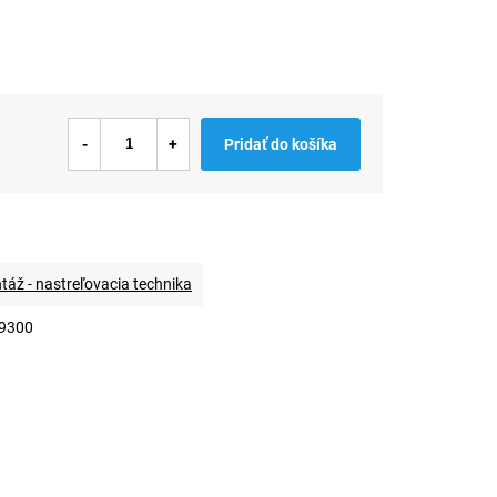
Pridať do košíka
áž - nastreľovacia technika
9300