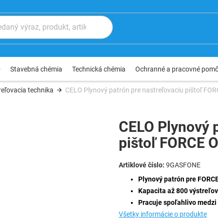
®
Stavebná chémia
Technická chémia
Ochranné a pracovné pom
eľovacia technika
CELO Plynový patrón pre nastreľovaciu pištoľ FO
CELO Plynový p
pištoľ FORCE 
9GASFONE
Plynový patrón pre FORC
Kapacita až 800 výstreľov
Pracuje spoľahlivo medzi -
Všetky informácie o produkte