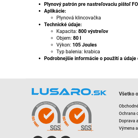
Plynový patrón pre nastreľovaciu pištoľ 
Aplikácie:
Plynová klincovačka
Technické údaje:
Kapacita:
800 výstreľov
Objem:
80 l
Výkon:
105 Joules
Typ balenia: krabica
Podrobnejšie informácie o použití a údaje 
Z
á
Všetko 
p
ä
Obchodné
t
Ochrana 
i
Doprava 
e
Výmena a 