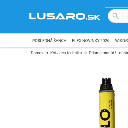
Prejsť
na
obsah
POSLEDNÁ ŠANCA
FLEX NOVINKY 2026
WIKO
Domov
Kotviaca technika
Priama montáž - nastr