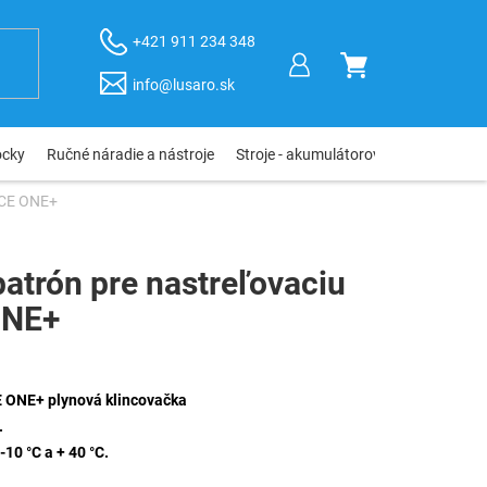
+421 911 234 348
NÁKUPNÝ
info@lusaro.sk
KOŠÍK
ôcky
Ručné náradie a nástroje
Stroje - akumulátorové, elektro, pneu
RCE ONE+
atrón pre nastreľovaciu
ONE+
E ONE+ plynová klincovačka
.
10 °C a + 40 °C.