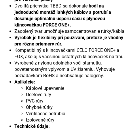
Dvojitá príchytka TBBD sa dokonale
hodí na
jednoduchú montáž ľahkých káblov a potrubí a
dosahuje optimálnu úsporu času s plynovou
klincovačkou FORCE ONE+.
Zaoblený tvar umožňuje samocentrovanie rúrky/kábla.
Výrobok je flexibilný pri používaní, pretože je vhodný
pre rôzne priemery rúr.
Kompatibilný s klincovačkami CELO FORCE ONE+ a
FOX, ako aj s väčšinou ostatných klincovačiek na trhu.
Vyrobené z nylonu odolného voči starnutiu,
poveternostným vplyvom a UV žiareniu. Vyhovuje
požiadavkám RoHS a neobsahuje halogény.
Aplikácie:
Káblové upevnenie
Oceľové rúry
PVC rúry
Ohybné rúrky
Ventilačné potrubia
Izolované rúry
Technické údaje: