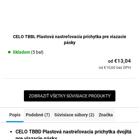
CELO TBBL Plastová nastreľovacia príchytka pre viazacie
pásky
Skladom
(5 bal)
€13,04
od
od €10,60 bez DPH
ZOBRAZIŤ VŠETKY SÚVISIACE PRODUKTY
Popis
Podobné (7)
Súvisiace súbory (2)
Značka
CELO TBBD Plastová nastreľovacia príchytka dvojitá
pre viazacie pásky