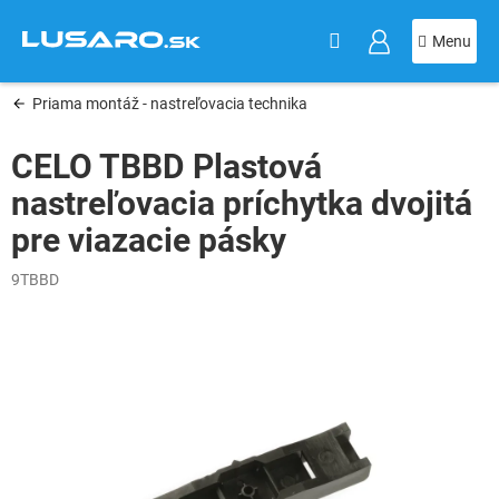
KOŠÍK
Prejsť
na
obsah
Priama montáž - nastreľovacia technika
CELO TBBD Plastová
nastreľovacia príchytka dvojitá
pre viazacie pásky
9TBBD