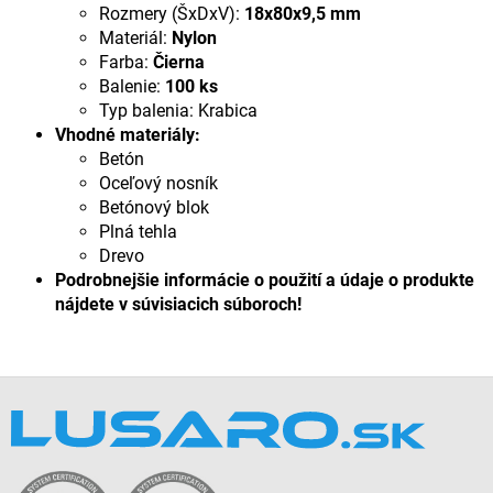
Rozmery (ŠxDxV):
18x80x9,5 mm
Materiál:
Nylon
Farba:
Čierna
Balenie:
100 ks
Typ balenia: Krabica
Vhodné materiály:
Betón
Oceľový nosník
Betónový blok
Plná tehla
Drevo
Podrobnejšie informácie o použití a údaje o produkte
nájdete v súvisiacich súboroch!
Z
á
p
ä
t