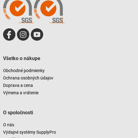
i
e
Všetko o nákupe
Obchodné podmienky
Ochrana osobných údajov
Doprava a cena
Výmena a vrátenie
O spoločnosti
O nás
Výdajné systémy SupplyPro