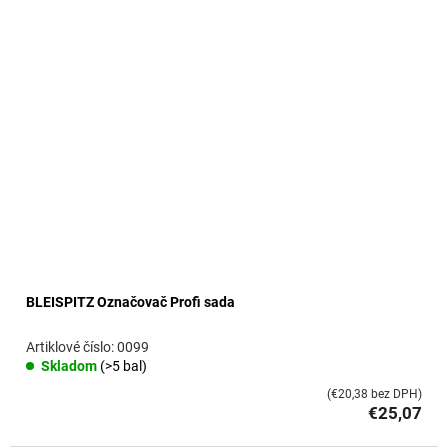
o
v
BLEISPITZ Označovač Profi sada
0099
Skladom
(>5 bal)
(€20,38 bez DPH)
€25,07