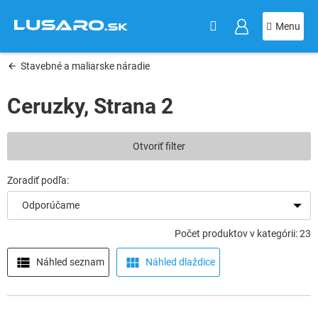
KOŠÍK
Prejsť
na
obsah
Stavebné a maliarske náradie
Ceruzky
, Strana 2
V
Otvoriť filter
ý
p
i
s
Odporúčame
p
r
Počet produktov v kategórii: 23
o
d
Náhled seznam
Náhled dlaždice
u
k
t