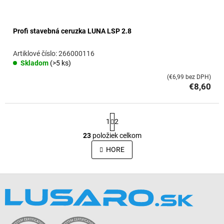
Profi stavebná ceruzka LUNA LSP 2.8
266000116
Skladom
(>5 ks)
(€6,99 bez DPH)
€8,60
S
1
2
t
r
23
položiek celkom
O
á
v
HORE
n
l
k
o
á
v
Z
d
a
a
á
n
c
p
i
i
ä
e
e
t