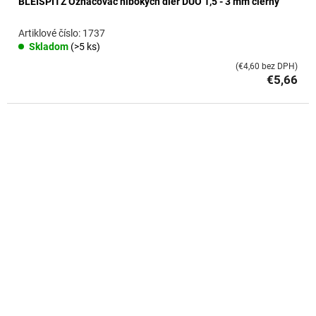
BLEISPITZ Označovač hlbokých dier DUO 1,5 - 3 mm čierny
1737
Skladom
(>5 ks)
(€4,60 bez DPH)
€5,66