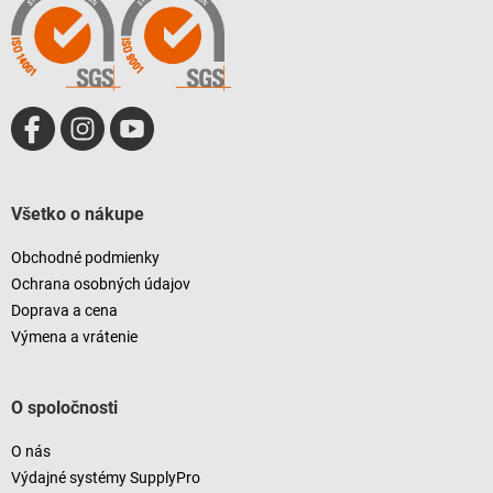
p
i
r
e
v
k
y
v
ý
p
i
s
u
Všetko o nákupe
Obchodné podmienky
Ochrana osobných údajov
Doprava a cena
Výmena a vrátenie
O spoločnosti
O nás
Výdajné systémy SupplyPro