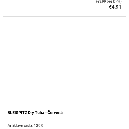
(€3,99 bez DPH)
€4,91
BLEISPITZ Dry Tuha - Červená
1393