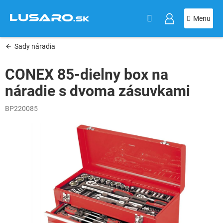
KOŠÍK
Prejsť
na
obsah
Sady náradia
CONEX 85-dielny box na
náradie s dvoma zásuvkami
BP220085