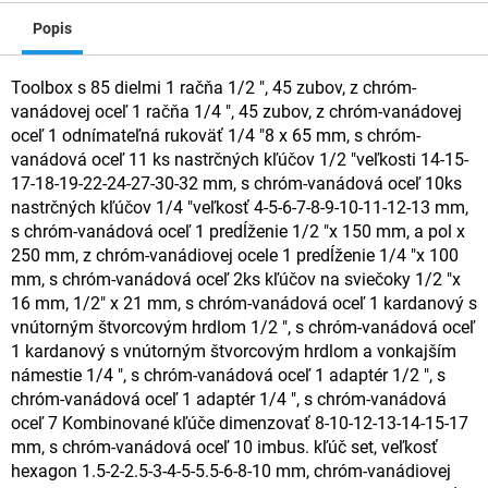
Popis
Toolbox s 85 dielmi 1 račňa 1/2 ", 45 zubov, z chróm-
vanádovej oceľ 1 račňa 1/4 ", 45 zubov, z chróm-vanádovej
oceľ 1 odnímateľná rukoväť 1/4 "8 x 65 mm, s chróm-
vanádová oceľ 11 ks nastrčných kľúčov 1/2 "veľkosti 14-15-
17-18-19-22-24-27-30-32 mm, s chróm-vanádová oceľ 10ks
nastrčných kľúčov 1/4 "veľkosť 4-5-6-7-8-9-10-11-12-13 mm,
s chróm-vanádová oceľ 1 predĺženie 1/2 "x 150 mm, a pol x
250 mm, z chróm-vanádiovej ocele 1 predĺženie 1/4 "x 100
mm, s chróm-vanádová oceľ 2ks kľúčov na sviečoky 1/2 "x
16 mm, 1/2" x 21 mm, s chróm-vanádová oceľ 1 kardanový s
vnútorným štvorcovým hrdlom 1/2 ", s chróm-vanádová oceľ
1 kardanový s vnútorným štvorcovým hrdlom a vonkajším
námestie 1/4 ", s chróm-vanádová oceľ 1 adaptér 1/2 ", s
chróm-vanádová oceľ 1 adaptér 1/4 ", s chróm-vanádová
oceľ 7 Kombinované kľúče dimenzovať 8-10-12-13-14-15-17
mm, s chróm-vanádová oceľ 10 imbus. kľúč set, veľkosť
hexagon 1.5-2-2.5-3-4-5-5.5-6-8-10 mm, chróm-vanádiovej