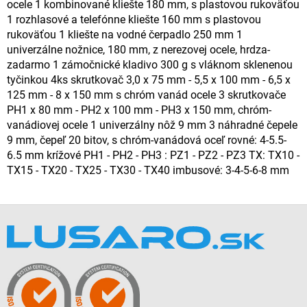
ocele 1 kombinované kliešte 180 mm, s plastovou rukoväťou
1 rozhlasové a telefónne kliešte 160 mm s plastovou
rukoväťou 1 kliešte na vodné čerpadlo 250 mm 1
univerzálne nožnice, 180 mm, z nerezovej ocele, hrdza-
zadarmo 1 zámočnické kladivo 300 g s vláknom sklenenou
tyčinkou 4ks skrutkovač 3,0 x 75 mm - 5,5 x 100 mm - 6,5 x
125 mm - 8 x 150 mm s chróm vanád ocele 3 skrutkovače
PH1 x 80 mm - PH2 x 100 mm - PH3 x 150 mm, chróm-
vanádiovej ocele 1 univerzálny nôž 9 mm 3 náhradné čepele
9 mm, čepeľ 20 bitov, s chróm-vanádová oceľ rovné: 4-5.5-
6.5 mm krížové PH1 - PH2 - PH3 : PZ1 - PZ2 - PZ3 TX: TX10 -
TX15 - TX20 - TX25 - TX30 - TX40 imbusové: 3-4-5-6-8 mm
Z
á
p
ä
t
i
e